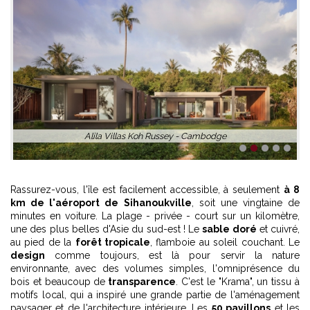
1
2
3
4
5
Rassurez-vous, l'île est facilement accessible, à seulement
à 8
km de l'aéroport de Sihanoukville
, soit une vingtaine de
minutes en voiture. La plage - privée - court sur un kilomètre,
une des plus belles d'Asie du sud-est ! Le
sable doré
et cuivré,
au pied de la
forêt tropicale
, flamboie au soleil couchant. Le
design
comme toujours, est là pour servir la nature
environnante, avec des volumes simples, l'omniprésence du
bois et beaucoup de
transparence
. C'est le "Krama", un tissu à
motifs local, qui a inspiré une grande partie de l'aménagement
paysager et de l'architecture intérieure. Les
50 pavillons
et les