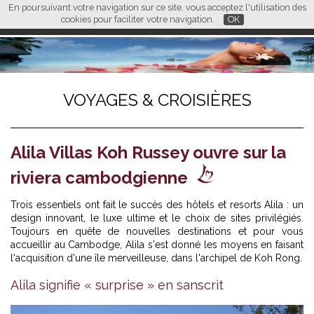
En poursuivant votre navigation sur ce site, vous acceptez l'utilisation des
L M
FR
EN
CN
cookies pour faciliter votre navigation.
OK
VOYAGES & CROISIÈRES
Alila Villas Koh Russey ouvre sur la
riviera cambodgienne
Trois essentiels ont fait le succès des hôtels et resorts Alila : un
design innovant, le luxe ultime et le choix de sites privilégiés.
Toujours en quête de nouvelles destinations et pour vous
accueillir au Cambodge, Alila s'est donné les moyens en faisant
l'acquisition d'une île merveilleuse, dans l'archipel de Koh Rong.
Alila Villas Koh Russey
Alila signifie « surprise » en sanscrit