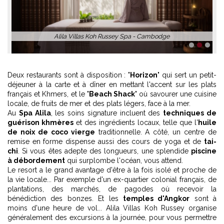
1
2
3
Deux restaurants sont à disposition : "
Horizon
" qui sert un petit-
déjeuner à la carte et à dîner en mettant l'accent sur les plats
français et Khmers, et le "
Beach Shack
" où savourer une cuisine
locale, de fruits de mer et des plats légers, face à la mer.
Au
Spa Alila
, les soins signature incluent des
techniques de
guérison khmères
et des ingrédients locaux, telle que l'
huile
de noix de coco vierge
traditionnelle. A côté, un centre de
remise en forme dispense aussi des cours de yoga et de
tai-
chi
. Si vous êtes adepte des longueurs, une splendide
piscine
à débordement
qui surplombe l'océan, vous attend.
Le resort a le grand avantage d'être à la fois isolé et proche de
la vie locale... Par exemple d'un ex-quartier colonial français, de
plantations, des marchés, de pagodes où recevoir la
bénédiction des bonzes. Et les
temples d'Angkor
sont à
moins d'une heure de vol... Alila Villas Koh Russey organise
généralement des excursions à la journée, pour vous permettre