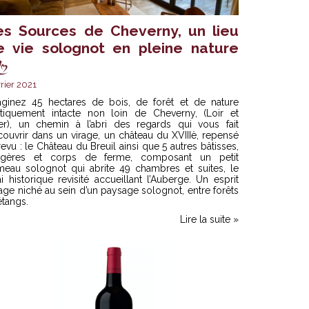
es Sources de Cheverny, un lieu
e vie solognot en pleine nature
rier 2021
aginez 45 hectares de bois, de forêt et de nature
atiquement intacte non loin de Cheverny, (Loir et
er), un chemin à l’abri des regards qui vous fait
ouvrir dans un virage, un château du XVIIIè, repensé
revu : le Château du Breuil ainsi que 5 autres bâtisses,
ngères et corps de ferme, composant un petit
meau solognot qui abrite 49 chambres et suites, le
i historique revisité accueillant l’Auberge. Un esprit
lage niché au sein d’un paysage solognot, entre forêts
étangs.
Lire la suite »