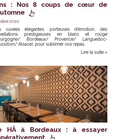
ins : Nos 8 coups de cœur de
’automne
obre 2020
s cuvées élégantes, porteuses d’émotion, des
pellations prestigieuses en blanc et rouge
ourgogne/ Bordeaux/ Provence/ Languedoc-
ssillon/ Alsace), pour sublimer vos repas.
Lire la suite »
e HÂ à Bordeaux : à essayer
mpérativement