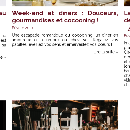
au
Week-end et dîners : Douceurs,
L
gourmandises et cocooning !
d
Février 2021
Une escapade romantique ou cocooning, un dîner en
ine
Fév
amoureux en chambre ou chez soi. Régalez vos
est
Im
papilles, éveillez vos sens et émerveillez vos cœurs !
t sa
pr
Lire la suite »
Ch
déc
te »
et 
lo
ha
cha
vil
et 