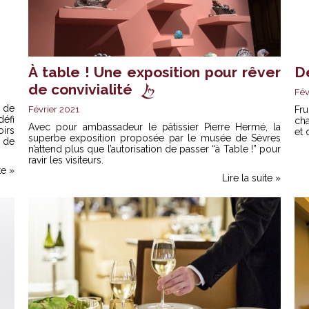
À table ! Une exposition pour rêver
De
de convivialité
Fév
s de
Février 2021
Fr
éfi
ch
Avec pour ambassadeur le pâtissier Pierre Hermé, la
irs
et 
superbe exposition proposée par le musée de Sèvres
 de
n’attend plus que l’autorisation de passer “à Table !” pour
ravir les visiteurs.
te »
Lire la suite »