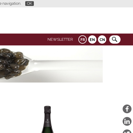
re navigation.
OK
NEWSLETTER
FR
EN
CN