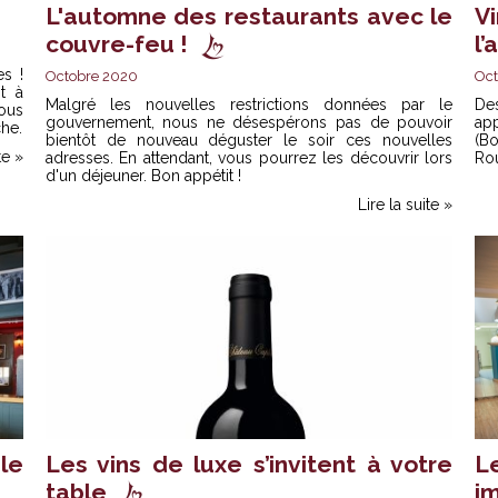
L'automne des restaurants avec le
V
couvre-feu !
l
s !
Octobre 2020
Oct
t à
Malgré les nouvelles restrictions données par le
De
ous
gouvernement, nous ne désespérons pas de pouvoir
ap
che.
bientôt de nouveau déguster le soir ces nouvelles
(B
te »
adresses. En attendant, vous pourrez les découvrir lors
Rou
d'un déjeuner. Bon appétit !
Lire la suite »
le
Les vins de luxe s’invitent à votre
L
table
i