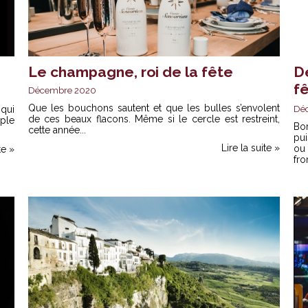
Le champagne, roi de la fête
D
f
Décembre 2020
Que les bouchons sautent et que les bulles s’envolent
qui
Dé
de ces beaux flacons. Même si le cercle est restreint,
uple
Bo
cette année...
pui
Lire la suite »
ou 
te »
fro