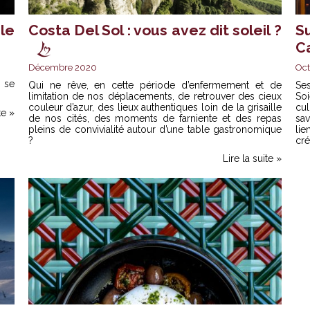
le
Costa Del Sol : vous avez dit soleil ?
S
C
Décembre 2020
Oct
 se
Qui ne rêve, en cette période d’enfermement et de
Ses
limitation de nos déplacements, de retrouver des cieux
So
couleur d’azur, des lieux authentiques loin de la grisaille
cu
te »
de nos cités, des moments de farniente et des repas
sav
pleins de convivialité autour d’une table gastronomique
lie
?
cré
Lire la suite »