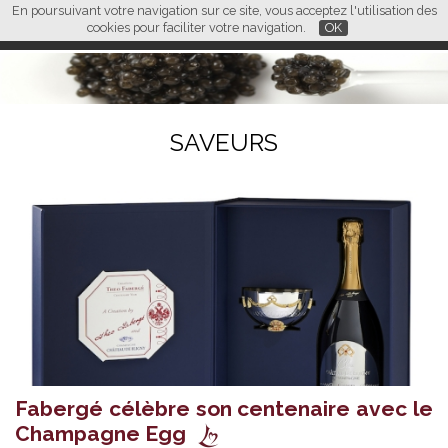
En poursuivant votre navigation sur ce site, vous acceptez l'utilisation des
L M
FR
EN
CN
cookies pour faciliter votre navigation.
OK
SAVEURS
Fabergé célèbre son centenaire avec le
Champagne Egg