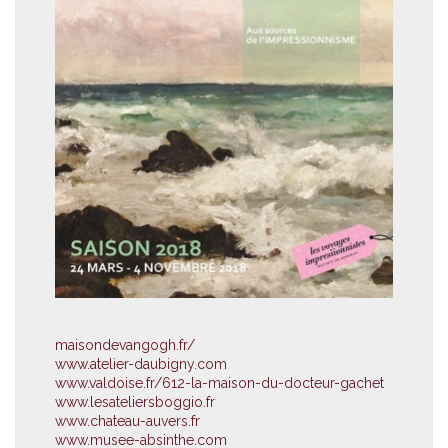
maisondevangogh.fr/
www.atelier-daubigny.com
www.valdoise.fr/612-la-maison-du-docteur-gachet
www.lesateliersboggio.fr
www.chateau-auvers.fr
www.musee-absinthe.com