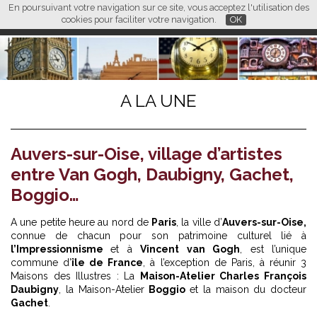
En poursuivant votre navigation sur ce site, vous acceptez l'utilisation des
L M
FR
EN
CN
cookies pour faciliter votre navigation.
OK
A LA UNE
Auvers-sur-Oise, village d’artistes
entre Van Gogh, Daubigny, Gachet,
Boggio…
A une petite heure au nord de
Paris
, la ville d’
Auvers-sur-Oise,
connue de chacun pour son patrimoine culturel lié à
l’Impressionnisme
et à
Vincent van Gogh
, est l’unique
commune d’
île de France
, à l’exception de Paris, à réunir 3
Maisons des Illustres : La
Maison-Atelier Charles François
Daubigny
, la Maison-Atelier
Boggio
et la maison du docteur
Gachet
.