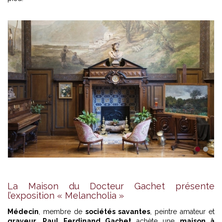
1
2
La Maison du Docteur Gachet présente
l’exposition « Melancholia »
Médecin
, membre de
sociétés savantes
, peintre amateur et
graveur
,
Paul Ferdinand Gachet
achète une
maison à