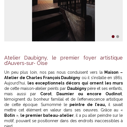
1
2
Atelier Daubigny, le premier foyer artistique
d’Auvers-sur- Oise
Un peu plus loin, nos pas nous conduisent vers la
Maison –
Atelier de Charles François Daubigny
où il s’installe en 1861.
Aujourd’hui,
les exceptionnels décors qui ornent les murs
de cette maison-atelier peints par
Daubigny
père et ses enfants,
mais aussi par
Corot
,
Daumier ou encore Oudinot
,
témoignent du bonheur familial et de l’effervescence artistique
de cette époque. Surnommé le
peintre de l’eau,
il savait
mettre cet élément en valeur dans ses oeuvres. Grâce au «
Botin
»,
le premier bateau-atelier
, il a pu aller peindre sur le
motif, pouvant se positionner dans des endroits inaccessibles à
pied.