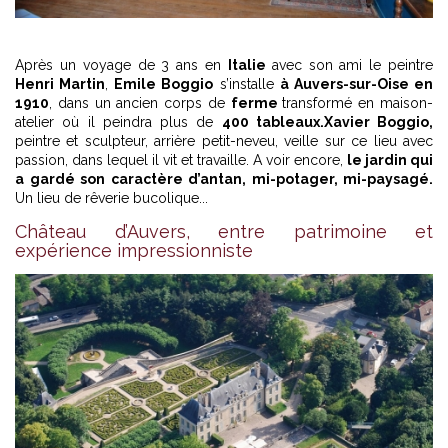
Après un voyage de 3 ans en
Italie
avec son ami le peintre
Henri Martin
,
Emile Boggio
s’installe
à Auvers-sur-Oise en
1910
, dans un ancien corps de
ferme
transformé en maison-
atelier où il peindra plus de
400 tableaux.
Xavier Boggio,
peintre et sculpteur, arrière petit-neveu, veille sur ce lieu avec
passion, dans lequel il vit et travaille. A voir encore,
le jardin qui
a gardé son caractère d’antan, mi-potager, mi-paysagé.
Un lieu de rêverie bucolique...
Château d’Auvers, entre patrimoine et
expérience impressionniste