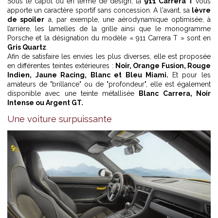
Sous le capot ou en terme de design, la
911 Carrera T
vous
apporte un caractère sportif sans concession. A l'avant, sa
lèvre
de spoiler
a, par exemple, une aérodynamique optimisée, à
l’arrière, les lamelles de la grille ainsi que le monogramme
Porsche et la désignation du modèle « 911 Carrera T » sont en
Gris Quartz
.
Afin de satisfaire les envies les plus diverses, elle est proposée
en différentes teintes extérieures :
Noir, Orange Fusion, Rouge
Indien, Jaune Racing, Blanc et Bleu Miami.
Et pour les
amateurs de "brillance" ou de "profondeur", elle est également
disponible avec une teinte métallisée
Blanc Carrera, Noir
Intense ou Argent GT.
Une voiture surpuissante