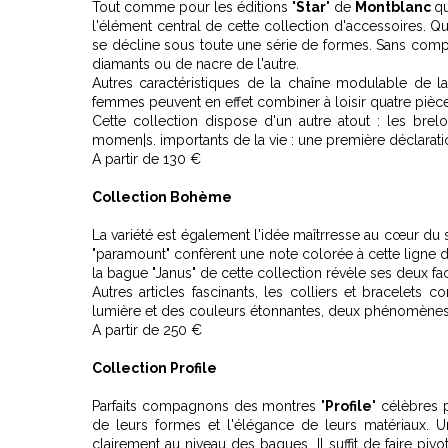
Tout comme pour les éditions "
Star
" de
Montblanc
qu
l'élément central de cette collection d'accessoires. Q
se décline sous toute une série de formes. Sans compter 
diamants ou de nacre de l'autre.
Autres caractéristiques de la chaîne modulable de la
femmes peuvent en effet combiner à loisir quatre pièces 
Cette collection dispose d'un autre atout : les brelo
momen|s. importants de la vie : une première déclarat
A partir de 130 €
Collection Bohème
La variété est également l'idée maîtrresse au cœur du s
"paramount" confèrent une note colorée à cette ligne 
la bague "Janus" de cette collection révèle ses deux fa
Autres articles fascinants, les colliers et bracelets
lumière et des couleurs étonnantes, deux phénomènes su
A partir de 250 €
Collection Profile
Parfaits compagnons des montres "
Profile
" célèbres 
de leurs formes et l'élégance de leurs matériaux. Un
clairement au niveau des bagues. Il suffit de faire pi