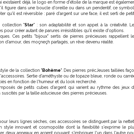
i existaient déjà, le logo en forme d'étoile de la marque est égaleme
u'il figure dans une boucle d'oreille ou dans un pendentif, ce symbo
qu'il est réversible : paré d'argent sur une face, il est serti de peti
 collection "
Star
" : son adaptabilité et son appel à la créativité. L
pour créer autant de parures irrésistibles qu'il existe d'options.
ques. Ces petits "bijoux" sertis de pierres précieuses rappellent l
ion d'amour, des moçneçh partagés, un rêve devenu réalité.
tyle de la collection "
Bohème
". Des pierres précJeuses taillées faç
d'accessoires. Sertie d'améthyste ou de topaze bleue, ronde ou carré
ciès en fonction de l'humeur et du look recherché.
 composés de petits cubes d'argent qui varient au rythme des jeux 
scités par la taille astucieuse des pierres précieuses.
pour leurs lignes sèches, ces accessoires se distinguent par la nette
 style innovant et cosmopolite dont la flexibilité s'exprime le pl
voter deux anneaux en argent pouvant s'imbriquer l'un dans l'autre po