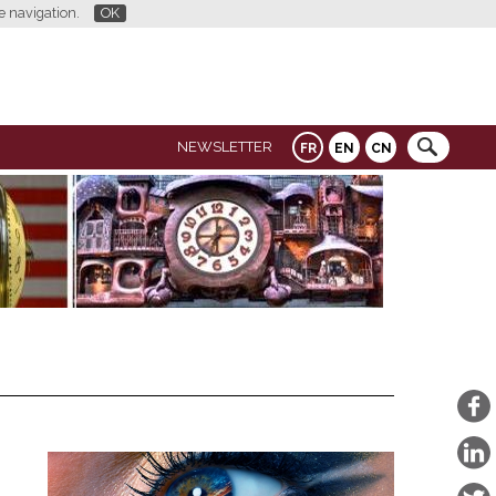
re navigation.
OK
NEWSLETTER
FR
EN
CN