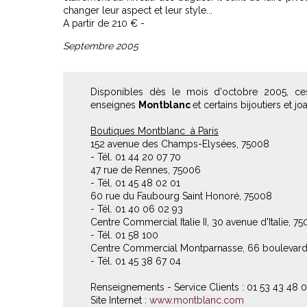
changer leur aspect et leur style...
A partir de 210 € -
Septembre 2005
Disponibles dès le mois d'octobre 2005, ces
enseignes
Montblanc
et certains bijoutiers et joai
Boutiques Montblanc à Paris
152 avenue des Champs-Elysées, 75008
- Tél. 01 44 20 07 70
47 rue de Rennes, 75006
- Tél. 01 45 48 02 01
60 rue du Faubourg Saint Honoré, 75008
- Tél. 01 40 06 02 93
Centre Commercial Italie II, 30 avenue d'Italie, 75
- Tél. 01 58 100
Centre Commercial Montparnasse, 66 boulevard
- Tél. 01 45 38 67 04
Renseignements - Service Clients : 01 53 43 48 
Site Internet :
www.montblanc.com