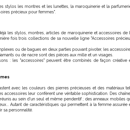
 stylos les montres et les lunettes, la maroquinerie et la parfumeri
ssoires précieux pour femmes".
à les stylos, montres, articles de maroquinerie et accessoires de 
ière fois trois collections de sa nouvelle ligne "Accessoires précie
mplexes ou de bagues en deux parties pouvant pivoter, les accessoir
diamants ou de nacre sont des pièces aux mille et un visages.
sons : les "accessoires" peuvent être combinés de façon créative 
ormes
astent avec les couleurs des pierres précieuses et des matériaux te
 ces accessoires leur confèrent une véritable sophistication. Des chaîn
s réunis au sein d'un seul et même pendentif ; des anneaux mobiles q
x... Autant de caractéristiques qui permettent à la femme assurée 
ir sa personnalité.