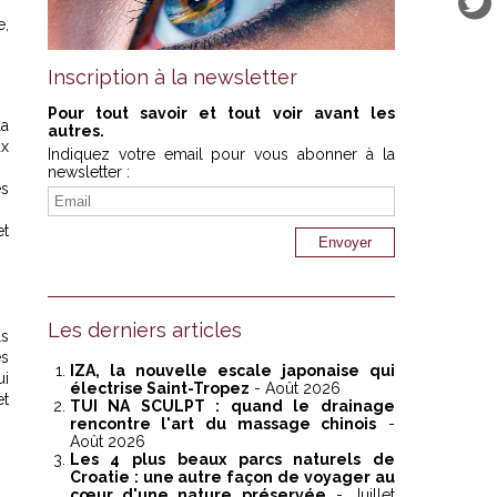
e,
Inscription à la newsletter
Pour tout savoir et tout voir avant les
la
autres.
ux
Indiquez votre email pour vous abonner à la
newsletter :
es
et
Les derniers articles
ls
es
IZA, la nouvelle escale japonaise qui
ui
électrise Saint-Tropez
- Août 2026
et
TUI NA SCULPT : quand le drainage
rencontre l'art du massage chinois
-
Août 2026
Les 4 plus beaux parcs naturels de
Croatie : une autre façon de voyager au
cœur d'une nature préservée
- Juillet