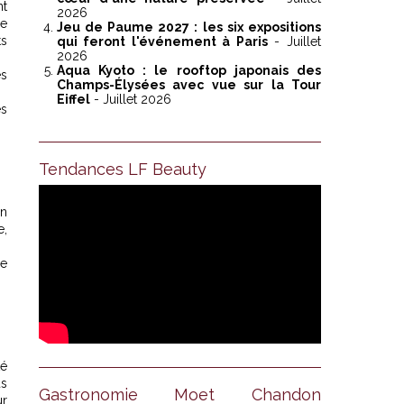
nt
2026
le
Jeu de Paume 2027 : les six expositions
ts
qui feront l'événement à Paris
- Juillet
2026
Aqua Kyoto : le rooftop japonais des
es
Champs-Élysées avec vue sur la Tour
Eiffel
- Juillet 2026
es
Tendances LF Beauty
on
e,
de
té
us
Gastronomie Moet Chandon
ur