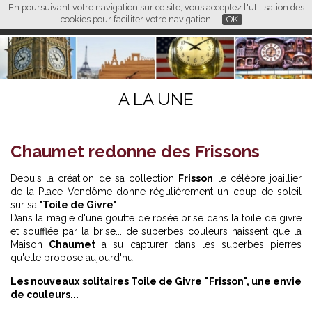
En poursuivant votre navigation sur ce site, vous acceptez l'utilisation des
L M
FR
EN
CN
cookies pour faciliter votre navigation.
OK
A LA UNE
Chaumet redonne des Frissons
Depuis la création de sa collection
Frisson
le célèbre joaillier
de la Place Vendôme donne régulièrement un coup de soleil
sur sa "
Toile de Givre
".
Dans la magie d'une goutte de rosée prise dans la toile de givre
et soufflée par la brise... de superbes couleurs naissent que la
Maison
Chaumet
a su capturer dans les superbes pierres
qu'elle propose aujourd'hui.
Les nouveaux solitaires Toile de Givre "Frisson", une envie
de couleurs...