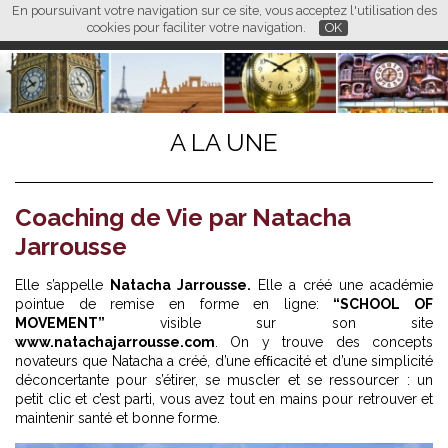
En poursuivant votre navigation sur ce site, vous acceptez l'utilisation des
L M
FR
EN
CN
cookies pour faciliter votre navigation.
OK
A LA UNE
Coaching de Vie par Natacha
Jarrousse
Elle s’appelle
Natacha Jarrousse.
Elle a créé une académie
pointue de remise en forme en ligne:
“SCHOOL OF
MOVEMENT”
visible sur son site
www.natachajarrousse.com
. On y trouve des concepts
novateurs que Natacha a créé, d’une efﬁcacité et d’une simplicité
déconcertante pour s’étirer, se muscler et se ressourcer : un
petit clic et c’est parti, vous avez tout en mains pour retrouver et
maintenir santé et bonne forme.