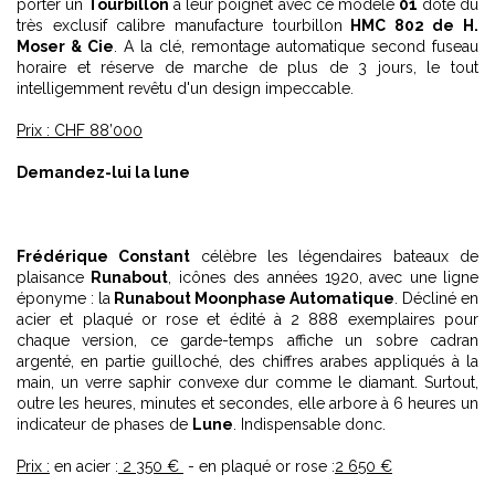
porter un
Tourbillon
à leur poignet avec ce modèle
01
doté du
très exclusif calibre manufacture tourbillon
HMC 802 de H.
Moser & Cie
. A la clé, remontage automatique second fuseau
horaire et réserve de marche de plus de 3 jours, le tout
intelligemment revêtu d'un design impeccable.
Prix : CHF 88’000
Demandez-lui la lune
Frédérique Constant
célèbre les légendaires bateaux de
plaisance
Runabout
, icônes des années 1920, avec une ligne
éponyme : la
Runabout Moonphase Automatique
. Décliné en
acier et plaqué or rose et édité à 2 888 exemplaires pour
chaque version, ce garde-temps affiche un sobre cadran
argenté, en partie guilloché, des chiffres arabes appliqués à la
main, un verre saphir convexe dur comme le diamant. Surtout,
outre les heures, minutes et secondes, elle arbore à 6 heures un
indicateur de phases de
Lune
. Indispensable donc.
Prix :
en acier :
2 350 €
- en plaqué or rose :
2 650 €