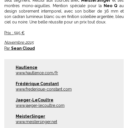
seul segment. Retour aux sources avec
MeisterSinger
et ses
montres mono-aiguilles. Mention spéciale pour la
Neo Q
au
design sobrement intemporel, avec son boîtier de 36 mm et
son cadran lumineux blanc ou en finition soleillée argentée, bleu
ciel ou noire. Une belle réussite pour un prix tout doux.
Prix : 595 €
Novembre 2015
Par
Sean Cloud
Hautlence
www.hautlence.com/fr
Frédérique Constant
www.frederique-constant.com
Jaeger-LeCoultre
www.jaeger-lecoultre.com
MeisterSinger
www.meistersinger.net