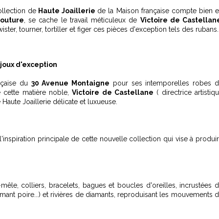
ollection de
Haute Joaillerie
de la Maison française compte bien 
outure
, se cache le travail méticuleux de
Victoire de Castellan
ister, tourner, tortiller et figer ces pièces d'exception tels des rubans..
ijoux d'exception
nçaise du
30 Avenue Montaigne
pour ses intemporelles robes 
de cette matière noble,
Victoire de Castellane
( directrice artistiq
 Haute Joaillerie délicate et luxueuse.
t l'inspiration principale de cette nouvelle collection qui vise à produi
le, colliers, bracelets, bagues et boucles d'oreilles, incrustées 
iamant poire...) et rivières de diamants, reproduisant les mouvements 