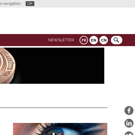
re navigation.
OK
NEWSLETTER
FR
EN
CN