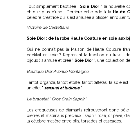
Tout simplement baptisée "
Soie Dior
", la nouvelle c
éblouir plus d'une... Derrière cette ode à la
Haute C
célèbre créatrice qui s'est amusée à plisser, enrouler, tw
Victoire de Castellane
Soie Dior : de la robe Haute Couture en soie aux b
Qui ne connaît pas la Maison de Haute Couture fra
cocktail en soie ? Reprenant la tradition du travail 
bijoux ) s'amuse et créé "
Soie Dior
", une collection de
Boutique Dior Avenue Montaigne
Tantôt organza, tantôt étoffe, tantôt taffetas, la soie es
un effet "
sensuel et ludique
".
Le bracelet ' Gros Grain Saphir '
Les croqueuses de diamants retrouveront donc pêle-mê
pierres et matériaux précieux ( saphir rose, or pavé, d
la célèbre matière entre plis, torsades et cascades.