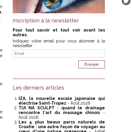
en
e
,
.
Inscription à la newsletter
Pour tout savoir et tout voir avant les
autres.
Indiquez votre email pour vous abonner à la
newsletter :
de
ue
re
Les derniers articles
IZA, la nouvelle escale japonaise qui
électrise Saint-Tropez
- Août 2026
TUI NA SCULPT : quand le drainage
de
rencontre l'art du massage chinois
-
de
Août 2026
Les 4 plus beaux parcs naturels de
Croatie : une autre façon de voyager au
cœur d'une nature préservée
- Juillet