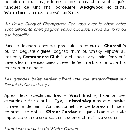
bénéficient d’un majordome et de repas ultra sophistiqués
flanqués de vins fins, porcelaine
Wedgwood
et cristal
Waterford
. Un must réservé aux Suites !
Au Veuve Clicquot Champagne Bar, vous avez le choix entre
sept différents champagnes Veuve Clicquot, servis au verre ou
à la bouteille
Puis, se détendre dans de gros fauteuils en cuir au
Churchill’s
où l’on déguste cigares, cognac, rhum ou whisky. Papoter au
très cosy
Commodore Club
à l’ambiance jazzy. Enfin, s’enivrer à
travers les immenses baies vitrées de l’écume blanche foulant la
mer sombre et noire.
Les grandes baies vitrées offrent une vue extraordinaire sur
l'avant du Queen Mary 2
Après deux spectacles très «
West End
», balancer ses
escarpins et finir la nuit au
G32
, la
discothèque
hype du navire.
Et rêver à demain.... Au traditionnel thé de l’après-midi, servi
comme il se doit au
Winter Garden
en gants blancs et style
impeccable, là où se bousculent scones et muffins à volonté.
L’ambiance anglaise du Winter Garden