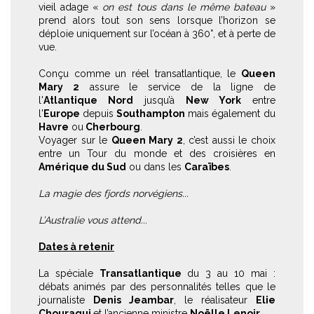
vieil adage «
on est tous dans le même bateau
»
prend alors tout son sens lorsque l’horizon se
déploie uniquement sur l’océan à 360°, et à perte de
vue.
Conçu comme un réel transatlantique, le
Queen
Mary 2
assure le service de la ligne de
l'
Atlantique Nord
jusqu’à
New York
entre
l'
Europe
depuis
Southampton
mais également du
Havre
ou
Cherbourg
.
Voyager sur le
Queen Mary 2
, c’est aussi le choix
entre un Tour du monde et des croisières en
Amérique du Sud
ou dans les
Caraïbes
.
La magie des fjords norvégiens...
L’Australie vous attend...
Dates à retenir
La spéciale
Transatlantique
du 3 au 10 mai :
débats animés par des personnalités telles que le
journaliste
Denis Jeambar
, le réalisateur
Elie
Chouraqui
et l’ancienne ministre
Noëlle Lenoir
.