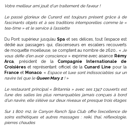
Votre meilleur ami jouit d'un traitement de faveur !
Le passé glorieux de Cunard est toujours présent grâce à de
fascinants objets et à ses traditions intemporelles comme le «
tea-time » et le service à l’assiette
Du Pont supérieur jusqu’au
Spa
et ses délices, tout l’espace est
dédié aux passagers qui, d’ascenseurs en escaliers recouverts
de moquette moelleuse, se comptent au nombre de 2620… «
Je
vous défie d’en avoir conscience
» exprime avec aisance
Rémy
Arca
, président de la
Compagnie Internationale de
Croisières
et représentant officiel de la
Cunard Line
pour la
France
et
Monaco
. «
Espace et luxe sont indissociables sur un
navire tel que le
Queen Mary 2
!
»
Le restaurant principal « Britannia » avec ses 1347 couverts est
l’une des salles les plus remarquables jamais conçues à bord
d’un navire, elle s’élève sur deux niveaux et presque trois étages
Sur 1 800 m2, le Canyon Ranch Spa Club offre l’excellence de
soins esthétiques et autres massages : reiki, thaï, réflexologie,
pierres chaudes