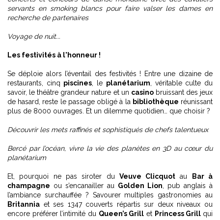
servants en smoking blancs pour faire valser les dames en
recherche de partenaires
Voyage de nuit...
Les festivités à l'honneur !
Se déploie alors l’éventail des festivités ! Entre une dizaine de
restaurants, cinq
piscines
, le
planétarium
, véritable culte du
savoir, le théâtre grandeur nature et un
casino
bruissant des jeux
de hasard, reste le passage obligé à la
bibliothèque
réunissant
plus de 8000 ouvrages. Et un dilemme quotidien… que choisir ?
Découvrir les mets raffinés et sophistiqués de chefs talentueux
Bercé par l’océan, vivre la vie des planètes en 3D au cœur du
planétarium
Et, pourquoi ne pas siroter du
Veuve Clicquot
au
Bar à
champagne
ou s’encanailler au
Golden Lion
, pub anglais à
l’ambiance surchauffée ? Savourer multiples gastronomies au
Britannia
et ses 1347 couverts répartis sur deux niveaux ou
encore préférer l’intimité du
Queen’s Grill
et
Princess Grill
qui