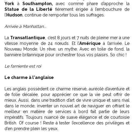
York
à
Southampton,
avec comme phare d’approche la
Statue de la Liberté
fièrement érigée à l’embouchure de
l’
Hudson
, continue de remporter tous les suffrages.
Arrivée à Manhattan...
La
Transatlantique
, c’est 8 jours et 7 nuits de pleine mer à une
vitesse moyenne de 24 nœuds. Et l’
Amérique
à l’arrivée. Le
Nouveau Monde. Un rêve, un mythe. Avec en toile de fond, la
bannière britannique pour orchestrer tous vos plaisirs. So chic !
Le farniente est roi
Le charme à l'anglaise
Les anglais possèdent ce charme réservé, auréolé d’aventure et
de folie décalée, pour apprécier ce que la vie peut offrir de
mieux. Aussi, dans une tradition d’art de vivre unique et sans rival
dans le monde, inventer un nouvel art de naviguer en offrant le
meilleur en matière de services à bord fait partie de leurs
impératifs. Toujours nuancé de suave élégance et de courtoisie
British. Of course ! Reste à tester l’excellence des privilèges et
d’en prendre plein les yeux.