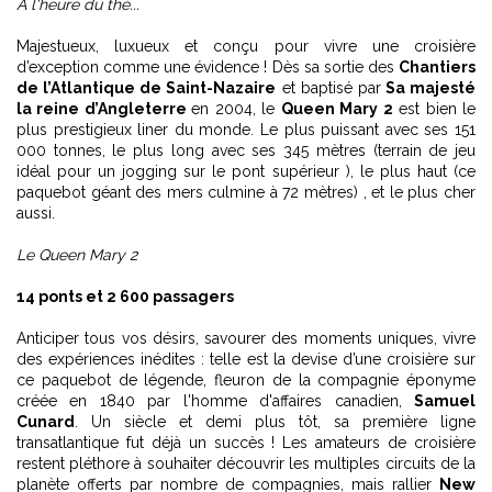
A l'heure du thé...
Majestueux, luxueux et conçu pour vivre une croisière
d’exception comme une évidence ! Dès sa sortie des
Chantiers
de l’Atlantique de Saint-Nazaire
et baptisé par
Sa majesté
la reine d’Angleterre
en 2004, le
Queen Mary 2
est bien le
plus prestigieux liner du monde. Le plus puissant avec ses 151
000 tonnes, le plus long avec ses 345 mètres (terrain de jeu
idéal pour un jogging sur le pont supérieur ), le plus haut (ce
paquebot géant des mers culmine à 72 mètres) , et le plus cher
aussi.
Le Queen Mary 2
14 ponts et 2 600 passagers
Anticiper tous vos désirs, savourer des moments uniques, vivre
des expériences inédites : telle est la devise d’une croisière sur
ce paquebot de légende, fleuron de la compagnie éponyme
créée en 1840 par l'homme d'affaires canadien,
Samuel
Cunard
. Un siècle et demi plus tôt, sa première ligne
transatlantique fut déjà un succès ! Les amateurs de croisière
restent pléthore à souhaiter découvrir les multiples circuits de la
planète offerts par nombre de compagnies, mais rallier
New