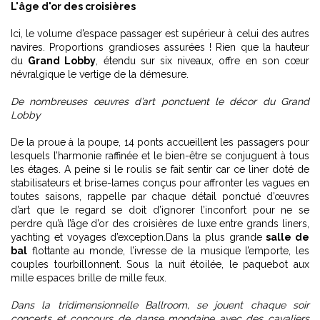
L'âge d'or des croisières
Ici, le volume d’espace passager est supérieur à celui des autres
navires. Proportions grandioses assurées ! Rien que la hauteur
du
Grand Lobby
, étendu sur six niveaux, offre en son cœur
névralgique le vertige de la démesure.
De nombreuses œuvres d’art ponctuent le décor du Grand
Lobby
De la proue à la poupe, 14 ponts accueillent les passagers pour
lesquels l’harmonie raffinée et le bien-être se conjuguent à tous
les étages. A peine si le roulis se fait sentir car ce liner doté de
stabilisateurs et brise-lames conçus pour affronter les vagues en
toutes saisons, rappelle par chaque détail ponctué d’œuvres
d’art que le regard se doit d’ignorer l’inconfort pour ne se
perdre qu’à
l’âge d’or des croisières de luxe entre grands liners,
yachting et voyages d’exception
.Dans la plus grande
salle de
bal
flottante au monde, l’ivresse de la musique l’emporte, les
couples tourbillonnent. Sous la nuit étoilée, le paquebot aux
mille espaces brille de mille feux.
Dans la tridimensionnelle Ballroom, se jouent chaque soir
concerts et concours de danse mondaine avec des cavaliers