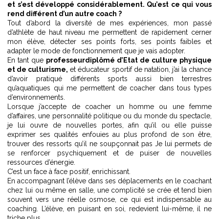
et s’est développé considérablement. Qu’est ce qui vous
rend différent d’un autre coach ?
Tout d’abord la diversité de mes expériences, mon passé
d’athlète de haut niveau me permettent de rapidement cerner
mon élève, détecter ses points forts, ses points faibles et
adapter le mode de fonctionnement que je vais adopter.
En tant que
professeur
diplômé d’Etat de culture physique
et de culturisme,
et éducateur sportif de natation, j’ai la chance
d’avoir pratiqué différents sports aussi bien terrestres
qu’aquatiques qui me permettent de coacher dans tous types
d’environnements.
Lorsque j’accepte de coacher un homme ou une femme
d’affaires, une personnalité politique ou du monde du spectacle,
je lui ouvre de nouvelles portes, afin qu’il ou elle puisse
exprimer ses qualités enfouies au plus profond de son être,
trouver des ressorts qu’il ne soupçonnait pas Je lui permets de
se renforcer psychiquement et de puiser de nouvelles
ressources d’énergie.
C’est un face à face positif, enrichissant.
En accompagnant l’élève dans ses déplacements en le coachant
chez lui ou même en salle, une complicité se crée et tend bien
souvent vers une réelle osmose, ce qui est indispensable au
coaching. L’élève, en puisant en soi, redevient lui-même, il ne
triche plus.