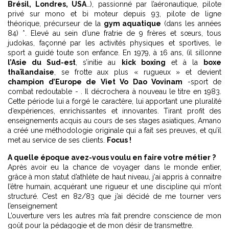
Brésil, Londres, USA
…), passionné par l’aéronautique, pilote
privé sur mono et bi moteur depuis 93, pilote de ligne
théorique, précurseur de la
gym aquatique
(dans les années
84) *. Elevé au sein d’une fratrie de 9 frères et sœurs, tous
judokas, façonné par les activités physiques et sportives, le
sport a guidé toute son enfance. En 1979, à 16 ans, (il sillonne
l’Asie du Sud-est
, s’initie au
kick boxing
et à la
boxe
thaïlandaise
, se frotte aux plus « rugueux » et devient
champion d’Europe de Viet Vo Dao Vovinam
-sport de
combat redoutable - . Il décrochera à nouveau le titre en 1983.
Cette période lui a forgé le caractère, lui apportant une pluralité
d’expériences, enrichissantes et innovantes. Tirant profit des
enseignements acquis au cours de ses stages asiatiques, Amano
a créé une méthodologie originale qui a fait ses preuves, et qu’il
met au service de ses clients.
Focus !
A quelle époque avez-vous voulu en faire votre métier ?
Après avoir eu la chance de voyager dans le monde entier,
grâce à mon statut d’athlète de haut niveau, j‘ai appris à connaitre
l’être humain, acquérant une rigueur et une discipline qui m’ont
structuré. C’est en 82/83 que j’ai décidé de me tourner vers
l’enseignement
L’ouverture vers les autres m’a fait prendre conscience de mon
goût pour la pédagogie et de mon désir de transmettre.