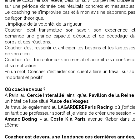
entre le coach et son élève, c’est un suivi qui permet d’obtenir,
sur une période donnée des résultats concrets et mesurables.
Le coaching ne s’improvise pas et à mon avis ne s’apprend pas
de façon théorique.
Il implique de la volonté, de la rigueur
Coacher, c’est transmettre son savoir, son expérience et
demande une grande capacité d’écoute et de décodage du
corps et des réactions.
Coacher, c’est ressentir et anticiper les besoins et les faiblesses
de son client.
Coacher, c’est lui renfoncer son mental et accroître sa confiance
et sa motivation.
En un mot, Coacher, c’est aider son client à faire un travail sur soi
important et positif.
Où coachez vous ?
A Paris, au
Cercle Interallié
, ainsi qu’au
Pavillon de la Reine
,
un hôtel de luxe situé
Place des Vosges
Je travaille également au L
AGARDERE
Paris Racing
où j’officie
en tant que professeur sportif et je viens de créer une session «
Amano Boxing
» au
Coste K à Paris
, avenue Kléber dans le
16ème.
Coacher est devenu une tendance ces dernières années,