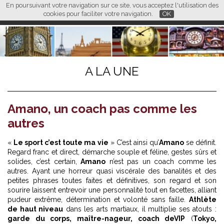
En poursuivant votre navigation sur ce site, vous acceptez l'utilisation des
L M
FR
EN
CN
cookies pour faciliter votre navigation.
OK
A LA UNE
Amano, un coach pas comme les
autres
«
Le sport c’est toute ma vie
» C’est ainsi qu’
Amano
se définit.
Regard franc et direct, démarche souple et féline, gestes sûrs et
solides, c’est certain,
Amano
n’est pas un coach comme les
autres. Ayant une horreur quasi viscérale des banalités et des
petites phrases toutes faites et définitives, son regard et son
sourire laissent entrevoir une personnalité tout en facettes, alliant
pudeur extrême, détermination et volonté sans faille.
Athlète
de haut niveau
dans les arts martiaux, il multiplie ses atouts :
garde du corps, maître-nageur, coach de
VIP
(
Tokyo,