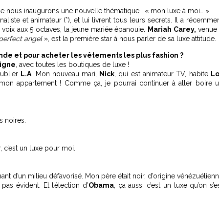
e nous inaugurons une nouvelle thématique : « mon luxe à moi… ».
rnaliste et animateur (*), et lui livrent tous leurs secrets. Il a récemme
 voix aux 5 octaves, la jeune mariée épanouie.
Mariah Carey,
venue
perfect angel
», est la première star à nous parler de sa luxe attitude.
nde et pour acheter les vêtements les plus fashion ?
aigne
, avec toutes les boutiques de luxe !
oublier
L.A
. Mon nouveau mari,
Nick
, qui est animateur TV, habite
Lo
 mon appartement ! Comme ça, je pourrai continuer à aller boire 
s noires.
r, c’est un luxe pour moi.
nant d’un milieu défavorisé. Mon père était noir, d’origine vénézuélien
pas évident. Et l’élection d’
Obama
, ça aussi c’est un luxe qu’on s’e