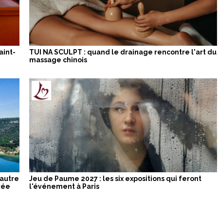
aint-
TUI NA SCULPT : quand le drainage rencontre l'art du
massage chinois
 autre
Jeu de Paume 2027 : les six expositions qui feront
vée
l'événement à Paris