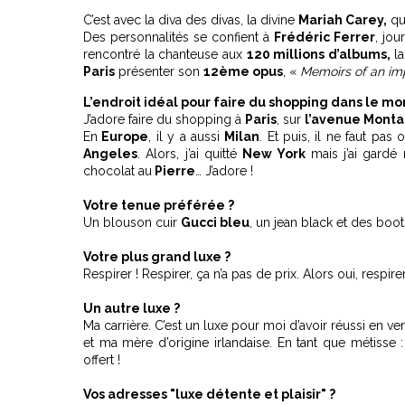
C’est avec la diva des divas, la divine
Mariah Carey,
qu
Des personnalités se confient à
Frédéric Ferrer
, jou
rencontré la chanteuse aux
120 millions d’albums,
la
Paris
présenter son
12ème opus
, «
Memoirs of an im
L’endroit idéal pour faire du shopping dans le mo
J’adore faire du shopping à
Paris
, sur
l’avenue Mont
En
Europe
, il y a aussi
Milan
. Et puis, il ne faut pas 
Angeles
. Alors, j’ai quitté
New York
mais j’ai gardé
chocolat au
Pierre
… J’adore !
Votre tenue préférée ?
Un blouson cuir
Gucci bleu
, un jean black et des boot
Votre plus grand luxe ?
Respirer ! Respirer, ça n’a pas de prix. Alors oui, respire
Un autre luxe ?
Ma carrière. C’est un luxe pour moi d’avoir réussi en ve
et ma mère d’origine irlandaise. En tant que métisse : 
offert !
Vos adresses "luxe détente et plaisir" ?