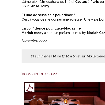
J’aime bien l’atmosphère de l’hôtel
Costes
à
Paris
ou
Chut…
Anse Toiny.
Et une adresse chic pour dîner ?
C’est à vous de me donner une adresse ! Une vraie bo
La confidence pour Luxe-Magazine
Mariah carey
a sorti un parfum : « m » by
Mariah Ca
Novembre 2009
(*) sur Chérie FM de 5h30 à 9h et sur M6 le wee
Vous aimerez aussi