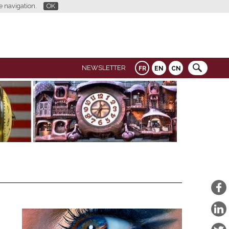
re navigation.
OK
NEWSLETTER
FR
EN
CN