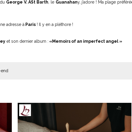
 du
George V. A
St Barth
, le
Guanahan
y, j’adore ! Ma plage préféré
nne adresse à
Paris
! Il y en a pléthore !
rey
et son dernier album :
«
Memoirs of an imperfect angel »
k-end