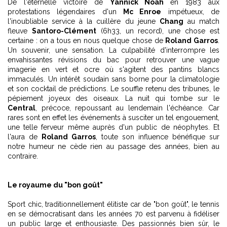
De l'éternelle victoire de
Yannick Noah
en 1983 aux
protestations légendaires d'un
Mc Enroe
impétueux, de
l'inoubliable service à la cuillère du jeune
Chang
au match
fleuve
Santoro-Clément
(6h33, un record), une chose est
certaine : on a tous en nous quelque chose de
Roland Garros
.
Un souvenir, une sensation. La culpabilité d'interrompre les
envahissantes révisions du bac pour retrouver une vague
imagerie en vert et ocre où s'agitent des pantins blancs
immaculés. Un intérêt soudain sans borne pour la climatologie
et son cocktail de prédictions. Le souffle retenu des tribunes, le
pépiement joyeux des oiseaux. La nuit qui tombe sur le
Central
, précoce, repoussant au lendemain l'échéance. Car
rares sont en effet les événements à susciter un tel engouement,
une telle ferveur même auprès d'un public de néophytes. Et
l'aura de
Roland Garros
, toute son influence bénéfique sur
notre humeur ne cède rien au passage des années, bien au
contraire.
Le royaume du "bon goût"
Sport chic, traditionnellement élitiste car de "bon goût", le tennis
en se démocratisant dans les années 70 est parvenu à fidéliser
un public large et enthousiaste. Des passionnés bien sûr, le