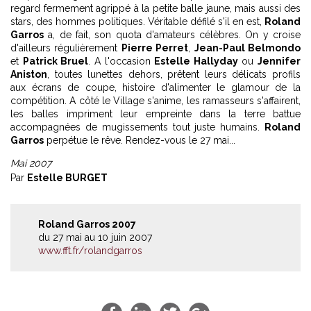
regard fermement agrippé à la petite balle jaune, mais aussi des
stars, des hommes politiques. Véritable défilé s'il en est,
Roland
Garros
a, de fait, son quota d'amateurs célèbres. On y croise
d'ailleurs régulièrement
Pierre Perret
,
Jean-Paul Belmondo
et
Patrick Bruel
. A l'occasion
Estelle Hallyday
ou
Jennifer
Aniston
, toutes lunettes dehors, prêtent leurs délicats profils
aux écrans de coupe, histoire d'alimenter le glamour de la
compétition. A côté le Village s'anime, les ramasseurs s'affairent,
les balles impriment leur empreinte dans la terre battue
accompagnées de mugissements tout juste humains.
Roland
Garros
perpétue le rêve. Rendez-vous le 27 mai...
Mai 2007
Par
Estelle BURGET
Roland Garros 2007
du 27 mai au 10 juin 2007
www.fft.fr/rolandgarros