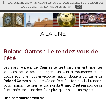
En poursuivant votre navigation sur ce site, vous acceptez l'utilisation des
L M
FR
EN
CN
cookies pour faciliter votre navigation.
OK
A LA UNE
Roland Garros : Le rendez-vous de
l'été
Les stars rentrent de
Cannes
le teint discrètement hâlé, les
journées peu à peu s'allongent, un vent d'insouciance et de
douce euphorie nous enveloppe... aucun doute la quinzaine de
Roland Garros
signe l'arrivée de l'été. A la fois rituel et rendez-
vous mondain, le premier tournoi du
Grand Chelem
aborde sa
80e année, sans une ride. Bien plus qu'un stade, un mythe.
Une communion festive