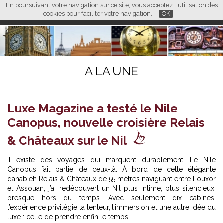
En poursuivant votre navigation sur ce site, vous acceptez l'utilisation des
L M
FR
EN
CN
cookies pour faciliter votre navigation.
OK
A LA UNE
Luxe Magazine a testé le Nile
Canopus, nouvelle croisière Relais
& Châteaux sur le Nil
Il existe des voyages qui marquent durablement. Le Nile
Canopus fait partie de ceux-là. À bord de cette élégante
dahabieh Relais & Châteaux de 55 mètres naviguant entre Louxor
et Assouan, j’ai redécouvert un Nil plus intime, plus silencieux,
presque hors du temps. Avec seulement dix cabines,
l’expérience privilégie la lenteur, l’immersion et une autre idée du
luxe : celle de prendre enfin le temps.