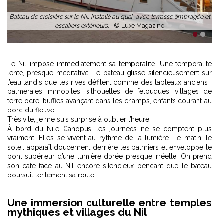
xe
Bateau de croisière sur le Nil, installé au quai, avec terrasse ombragée et
escaliers extérieurs. -
© Luxe Magazine
1
2
Le Nil impose immédiatement sa temporalité. Une temporalité
lente, presque méditative. Le bateau glisse silencieusement sur
l’eau tandis que les rives défilent comme des tableaux anciens :
palmeraies immobiles, silhouettes de felouques, villages de
terre ocre, buffles avançant dans les champs, enfants courant au
bord du fleuve.
Très vite, je me suis surprise à oublier l’heure.
À bord du Nile Canopus, les journées ne se comptent plus
vraiment. Elles se vivent au rythme de la lumière. Le matin, le
soleil apparaît doucement derrière les palmiers et enveloppe le
pont supérieur d’une lumière dorée presque irréelle. On prend
son café face au Nil encore silencieux pendant que le bateau
poursuit lentement sa route.
Une immersion culturelle entre temples
mythiques et villages du Nil