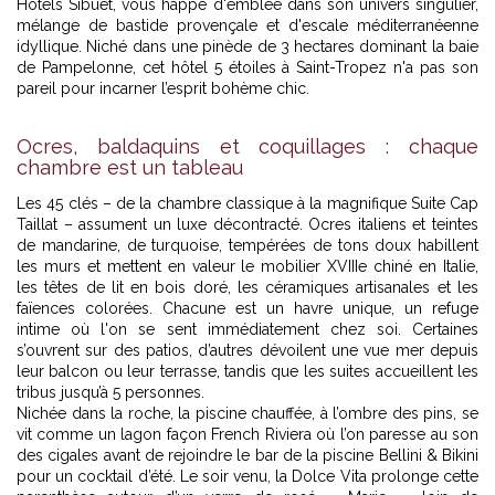
Hôtels Sibuet, vous happe d'emblée dans son univers singulier,
mélange de bastide provençale et d'escale méditerranéenne
idyllique. Niché dans une pinède de 3 hectares dominant la baie
de Pampelonne, cet
hôtel 5 étoiles à Saint-Tropez
n'a pas son
pareil pour incarner l’esprit bohème chic.
Ocres, baldaquins et coquillages : chaque
chambre est un tableau
Les 45 clés – de la chambre classique à la magnifique Suite Cap
Taillat – assument un luxe décontracté. Ocres italiens et teintes
de mandarine, de turquoise, tempérées de tons doux habillent
les murs et mettent en valeur le mobilier XVIIIe chiné en Italie,
les têtes de lit en bois doré, les céramiques artisanales et les
faïences colorées. Chacune est un havre unique, un refuge
intime où l'on se sent immédiatement chez soi. Certaines
s’ouvrent sur des patios, d’autres dévoilent une vue mer depuis
leur balcon ou leur terrasse, tandis que les suites accueillent les
tribus jusqu’à 5 personnes.
Nichée dans la roche, la piscine chauffée, à l’ombre des pins, se
vit comme un lagon façon French Riviera où l’on paresse au son
des cigales avant de rejoindre le bar de la piscine Bellini & Bikini
pour un cocktail d’été. Le soir venu, la Dolce Vita prolonge cette