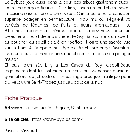
Le Byblos joue aussi dans la cour des tables gastronomiques :
sous une pergola fleurie, Il Giardino, s’aventure en Italie à travers
la cuisine ensoleillée du chef Nicola Canuti qui pioche dans son
superbe potager en permaculture : 300 m2 où s’égaient 70
variétés de légumes, de fruits et fleurs aromatiques ; le
B.Lounge, récemment rénové donne rendez-vous pour un
déjeuner au bord de la piscine et le Sky Bar convie à un apéritif
au coucher du soleil : situé en rooftop, il offre une sacrée vue
sur la baie. À Pampelonne, Byblos Beach prolonge l'aventure
avec une cuisine méditerranéenne elle aussi inspirée du potager
maison.
Et puis, bien sûr, il y a Les Caves du Roy, discothèque
légendaire dont les palmiers lumineux ont vu danser plusieurs
générations de jet-setters : un passage presque initiatique pour
qui veut vivre Saint-Tropez jusqu’au bout de la nuit.
Fiche Pratique
Adresse
: 20 avenue Paul Signac, Saint-Tropez
Site officiel
:
https://www.byblos.com/
Pascale Missoud