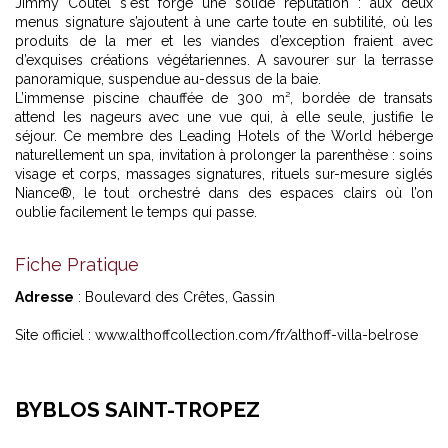
Jimmy Coutel s'est forgé une solide réputation : aux deux
menus signature s’ajoutent à une carte toute en subtilité, où les
produits de la mer et les viandes d’exception fraient avec
d’exquises créations végétariennes. A savourer sur la terrasse
panoramique, suspendue au-dessus de la baie.
L’immense piscine chauffée de 300 m², bordée de transats
attend les nageurs avec une vue qui, à elle seule, justifie le
séjour. Ce membre des Leading Hotels of the World héberge
naturellement un spa, invitation à prolonger la parenthèse : soins
visage et corps, massages signatures, rituels sur-mesure siglés
Niance®, le tout orchestré dans des espaces clairs où l’on
oublie facilement le temps qui passe.
Fiche Pratique
Adresse
: Boulevard des Crêtes, Gassin
Site officiel :
www.althoffcollection.com/fr/althoff-villa-belrose
BYBLOS SAINT-TROPEZ