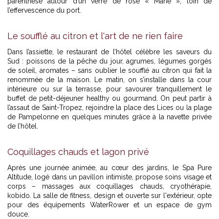
parenthèse autour d’un verre de rosé « Marie », loin de
l’effervescence du port.
Le soufflé au citron et l'art de ne rien faire
Dans l’assiette, le restaurant de l’hôtel célèbre les saveurs du
Sud : poissons de la pêche du jour, agrumes, légumes gorgés
de soleil, aromates – sans oublier le soufflé au citron qui fait la
renommée de la maison. Le matin, on s’installe dans la cour
intérieure ou sur la terrasse, pour savourer tranquillement le
buffet de petit-déjeuner healthy ou gourmand. On peut partir à
l’assaut de Saint-Tropez, rejoindre la place des Lices ou la plage
de Pampelonne en quelques minutes grâce à la navette privée
de l’hôtel.
Coquillages chauds et lagon privé
Après une journée animée, au cœur des jardins, le Spa Pure
Altitude, logé dans un pavillon intimiste, propose soins visage et
corps – massages aux coquillages chauds, cryothérapie,
kobido. La salle de fitness, design et ouverte sur l'extérieur, opte
pour des équipements WaterRower et un espace de gym
douce.