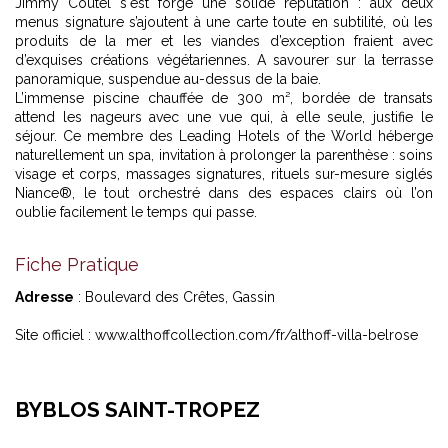
Jimmy Coutel s'est forgé une solide réputation : aux deux
menus signature s’ajoutent à une carte toute en subtilité, où les
produits de la mer et les viandes d’exception fraient avec
d’exquises créations végétariennes. A savourer sur la terrasse
panoramique, suspendue au-dessus de la baie.
L’immense piscine chauffée de 300 m², bordée de transats
attend les nageurs avec une vue qui, à elle seule, justifie le
séjour. Ce membre des Leading Hotels of the World héberge
naturellement un spa, invitation à prolonger la parenthèse : soins
visage et corps, massages signatures, rituels sur-mesure siglés
Niance®, le tout orchestré dans des espaces clairs où l’on
oublie facilement le temps qui passe.
Fiche Pratique
Adresse
: Boulevard des Crêtes, Gassin
Site officiel :
www.althoffcollection.com/fr/althoff-villa-belrose
BYBLOS SAINT-TROPEZ