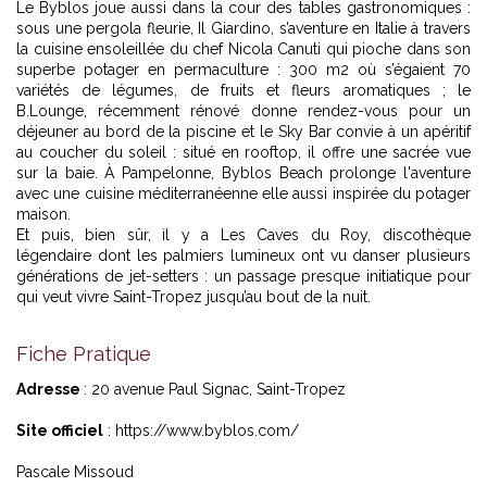
Le Byblos joue aussi dans la cour des tables gastronomiques :
sous une pergola fleurie, Il Giardino, s’aventure en Italie à travers
la cuisine ensoleillée du chef Nicola Canuti qui pioche dans son
superbe potager en permaculture : 300 m2 où s’égaient 70
variétés de légumes, de fruits et fleurs aromatiques ; le
B.Lounge, récemment rénové donne rendez-vous pour un
déjeuner au bord de la piscine et le Sky Bar convie à un apéritif
au coucher du soleil : situé en rooftop, il offre une sacrée vue
sur la baie. À Pampelonne, Byblos Beach prolonge l'aventure
avec une cuisine méditerranéenne elle aussi inspirée du potager
maison.
Et puis, bien sûr, il y a Les Caves du Roy, discothèque
légendaire dont les palmiers lumineux ont vu danser plusieurs
générations de jet-setters : un passage presque initiatique pour
qui veut vivre Saint-Tropez jusqu’au bout de la nuit.
Fiche Pratique
Adresse
: 20 avenue Paul Signac, Saint-Tropez
Site officiel
:
https://www.byblos.com/
Pascale Missoud