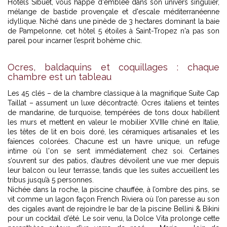
Hôtels Sibuet, vous happe d'emblée dans son univers singulier,
mélange de bastide provençale et d'escale méditerranéenne
idyllique. Niché dans une pinède de 3 hectares dominant la baie
de Pampelonne, cet
hôtel 5 étoiles à Saint-Tropez
n'a pas son
pareil pour incarner l’esprit bohème chic.
Ocres, baldaquins et coquillages : chaque
chambre est un tableau
Les 45 clés – de la chambre classique à la magnifique Suite Cap
Taillat – assument un luxe décontracté. Ocres italiens et teintes
de mandarine, de turquoise, tempérées de tons doux habillent
les murs et mettent en valeur le mobilier XVIIIe chiné en Italie,
les têtes de lit en bois doré, les céramiques artisanales et les
faïences colorées. Chacune est un havre unique, un refuge
intime où l'on se sent immédiatement chez soi. Certaines
s’ouvrent sur des patios, d’autres dévoilent une vue mer depuis
leur balcon ou leur terrasse, tandis que les suites accueillent les
tribus jusqu’à 5 personnes.
Nichée dans la roche, la piscine chauffée, à l’ombre des pins, se
vit comme un lagon façon French Riviera où l’on paresse au son
des cigales avant de rejoindre le bar de la piscine Bellini & Bikini
pour un cocktail d’été. Le soir venu, la Dolce Vita prolonge cette