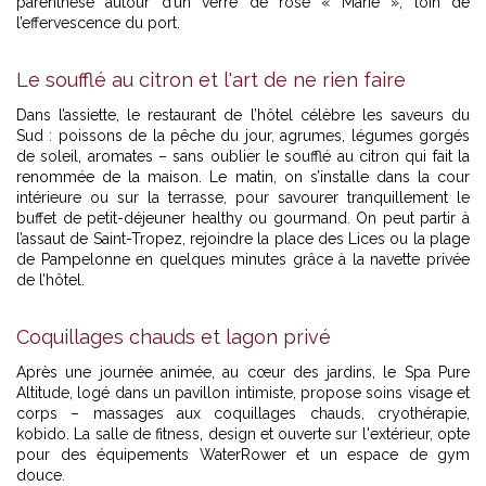
parenthèse autour d’un verre de rosé « Marie », loin de
l’effervescence du port.
Le soufflé au citron et l'art de ne rien faire
Dans l’assiette, le restaurant de l’hôtel célèbre les saveurs du
Sud : poissons de la pêche du jour, agrumes, légumes gorgés
de soleil, aromates – sans oublier le soufflé au citron qui fait la
renommée de la maison. Le matin, on s’installe dans la cour
intérieure ou sur la terrasse, pour savourer tranquillement le
buffet de petit-déjeuner healthy ou gourmand. On peut partir à
l’assaut de Saint-Tropez, rejoindre la place des Lices ou la plage
de Pampelonne en quelques minutes grâce à la navette privée
de l’hôtel.
Coquillages chauds et lagon privé
Après une journée animée, au cœur des jardins, le Spa Pure
Altitude, logé dans un pavillon intimiste, propose soins visage et
corps – massages aux coquillages chauds, cryothérapie,
kobido. La salle de fitness, design et ouverte sur l'extérieur, opte
pour des équipements WaterRower et un espace de gym
douce.