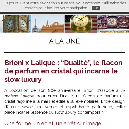
En poursuivant votre navigation sur ce site, vous acceptez l'utilisation des
L M
FR
EN
CN
cookies pour faciliter votre navigation.
OK
A LA UNE
Brioni x Lalique : “Dualité”, le flacon
de parfum en cristal qui incarne le
slow luxury
À l’occasion de son 80e anniversaire, Brioni s’associe à
la
maison Lalique
pour créer Dualité, un flacon de parfum en
cristal façonné à la main et édité à 18 exemplaires. Entre design
d’auteur, savoir-faire verrier et esprit haute parfumerie, cette
pièce incarne l’essence du slow luxury contemporain.
Une forme, un éclat, un arrêt sur image