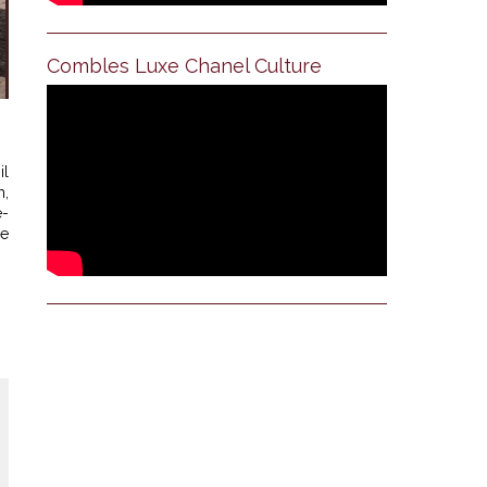
Combles Luxe Chanel Culture
il
h,
e-
de