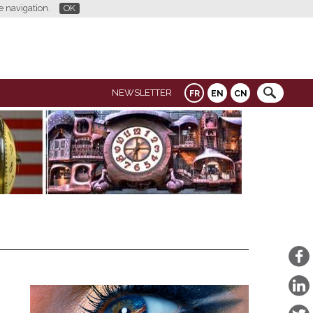
re navigation.
OK
NEWSLETTER
FR
EN
CN