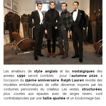
Les amateurs de
style anglais
et les
nostalgiques
des
années
1990
seront comblés : pour l'
automne 2020
, à
l’occasion du
25ème anniversaire
,
Ralph Lauren
revisite des
modèles emblématiques de cette décennie, inspirés par les
costumes personnels du créateur. Les vestes,
structurées
,
plus courtes aux épaules avec de larges revers, sont
contrebalancées par une
taille ajustée
et un boutonnage bas.