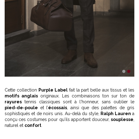
1
2
Cette collection
Purple Label
fait la part belle aux tissus et les
motifs anglais
originaux. Les combinaisons ton sur ton de
rayures
tennis classiques sont à l'honneur, sans oublier le
pied-de-poule
et l’
écossais
, ainsi que des palettes de gris
sophistiqués et de noirs unis. Au-delà du style,
Ralph Lauren
a
conçu ces costumes pour qu'ils apportent douceur,
souplesse
,
naturel et
confort
.