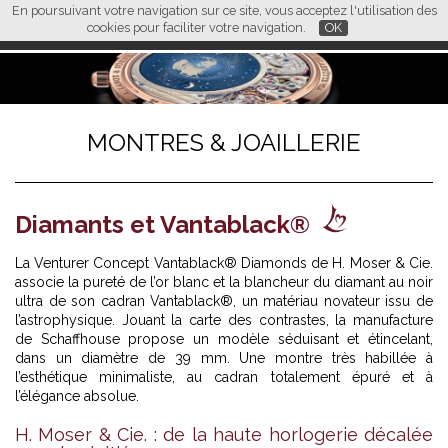
En poursuivant votre navigation sur ce site, vous acceptez l'utilisation des
L M
FR
EN
CN
cookies pour faciliter votre navigation.
OK
MONTRES & JOAILLERIE
Diamants et Vantablack®
La Venturer Concept Vantablack® Diamonds de H. Moser & Cie.
associe la pureté de l’or blanc et la blancheur du diamant au noir
ultra de son cadran Vantablack®, un matériau novateur issu de
l’astrophysique. Jouant la carte des contrastes, la manufacture
de Schaffhouse propose un modèle séduisant et étincelant,
dans un diamètre de 39 mm. Une montre très habillée à
l’esthétique minimaliste, au cadran totalement épuré et à
l’élégance absolue.
H. Moser & Cie. : de la haute horlogerie décalée