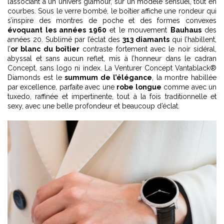
l’associant à un univers glamour, sur un modèle sensuel, tout en
courbes. Sous le verre bombé, le boîtier affiche une rondeur qui
s’inspire des montres de poche et des formes convexes
évoquant les années 1960
et le mouvement
Bauhaus
des
années 20. Sublimé par l’éclat des
313 diamants
qui l’habillent,
l’
or blanc du boîtier
contraste fortement avec le noir sidéral,
abyssal et sans aucun reflet, mis à l’honneur dans le cadran
Concept, sans logo ni index. La Venturer Concept Vantablack®
Diamonds est le
summum de l’élégance
, la montre habillée
par excellence, parfaite avec une
robe longue
comme avec un
tuxedo, raffinée et impertinente, tout à la fois traditionnelle et
sexy, avec une belle profondeur et beaucoup d’éclat.