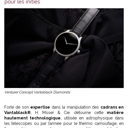
pour les initiés
Venturer Concept Vantablack Diamonds
Forte de son
expertise
dans la manipulation des
cadrans en
Vantablack®
, H. Moser & Cie. détourne cette
matière
hautement technologique
, utilisée en astrophysique dans
les télescopes ou par l’armée pour le thermo camouflage, en