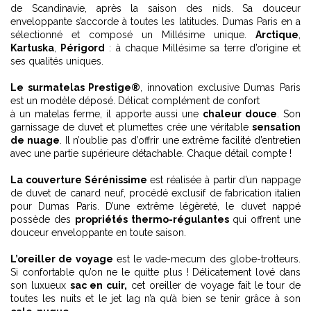
de Scandinavie, après la saison des nids. Sa douceur
enveloppante s’accorde à toutes les latitudes. Dumas Paris en a
sélectionné et composé un Millésime unique.
Arctique
,
Kartuska
,
Périgord
: à chaque Millésime sa terre d’origine et
ses qualités uniques.
Le surmatelas Prestige®
, innovation exclusive Dumas Paris
est un modèle déposé. Délicat complément de confort
à un matelas ferme, il apporte aussi une
chaleur douce
. Son
garnissage de duvet et plumettes crée une véritable
sensation
de nuage
. Il n’oublie pas d’offrir une extrême facilité d’entretien
avec une partie supérieure détachable. Chaque détail compte !
La couverture Sérénissime
est réalisée à partir d’un nappage
de duvet de canard neuf, procédé exclusif de fabrication italien
pour Dumas Paris. D’une extrême légèreté, le duvet nappé
possède des
propriétés thermo-régulantes
qui offrent une
douceur enveloppante en toute saison.
L’oreiller de voyage
est le vade-mecum des globe-trotteurs.
Si confortable qu’on ne le quitte plus ! Délicatement lové dans
son luxueux
sac en cuir,
cet oreiller de voyage fait le tour de
toutes les nuits et le jet lag n’a qu’à bien se tenir grâce à son