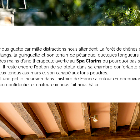
nous guette car mille distractions nous attendent. La forêt de chênes 
étangs, la guinguette et son terrain de pétanque, quelques longueurs
e des mains d’une thérapeute avertie au
Spa Clarins
ou pourquoi pas 
 Il reste encore l’option de se blottir dans sa chambre confortable 
neux tendus aux murs et son canapé aux tons poudrés.
t une petite incursion dans l’histoire de France alentour en découvra
lieu confidentiel et chaleureux nous fait nous hâter.