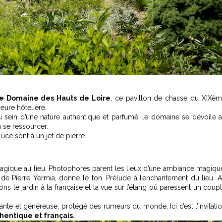
e Domaine des Hauts de Loire
, ce pavillon de chasse du XIXè
eure hôtelière.
 sein d’une nature authentique et parfumé, le domaine se dévoile 
n se ressourcer.
ucé sont à un jet de pierre.
agique au lieu. Photophores parent les lieux d’une ambiance magiqu
de Pierre Yermia, donne le ton. Prélude à l’enchantement du lieu. 
ns le jardin à la française et la vue sur l’étang où paressent un coup
nte et généreuse, protégé des rumeurs du monde. Ici c’est l’invitati
thentique et français.