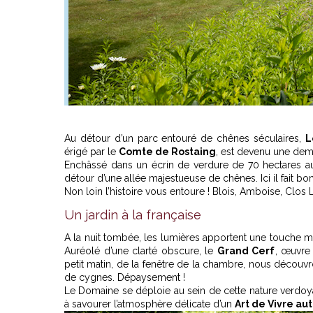
Au détour d’un parc entouré de chênes séculaires,
L
érigé par le
Comte de Rostaing
, est devenu une dem
Enchâssé dans un écrin de verdure de 70 hectares au
détour d’une allée majestueuse de chênes. Ici il fait bo
Non loin l’histoire vous entoure ! Blois, Amboise, Clos L
Un jardin à la française
A la nuit tombée, les lumières apportent une touche m
Auréolé d’une clarté obscure, le
Grand Cerf
, œuvre 
petit matin, de la fenêtre de la chambre, nous découvro
de cygnes. Dépaysement !
Le Domaine se déploie au sein de cette nature verdoya
à savourer l’atmosphère délicate d’un
Art de Vivre au