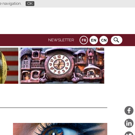
re navigation.
OK
NEWSLETTER
FR
EN
CN