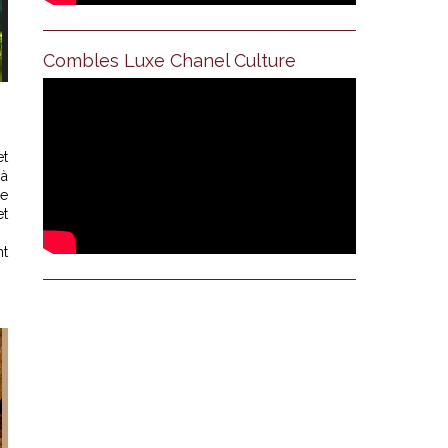
Combles Luxe Chanel Culture
et
 à
se
et
nt