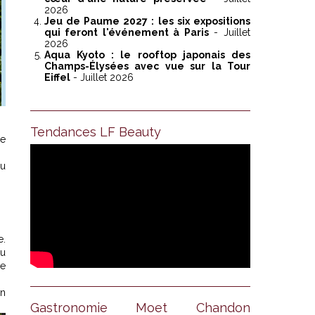
2026
Jeu de Paume 2027 : les six expositions
qui feront l'événement à Paris
- Juillet
2026
Aqua Kyoto : le rooftop japonais des
Champs-Élysées avec vue sur la Tour
Eiffel
- Juillet 2026
Tendances LF Beauty
me
au
e.
Au
le
on
Gastronomie Moet Chandon