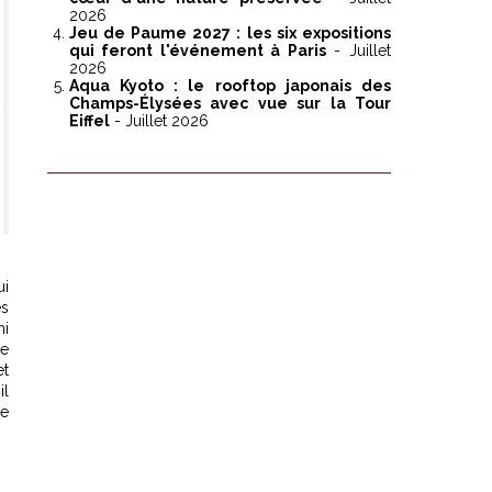
2026
Jeu de Paume 2027 : les six expositions
qui feront l'événement à Paris
- Juillet
2026
Aqua Kyoto : le rooftop japonais des
Champs-Élysées avec vue sur la Tour
Eiffel
- Juillet 2026
ui
es
ni
de
et
il
re