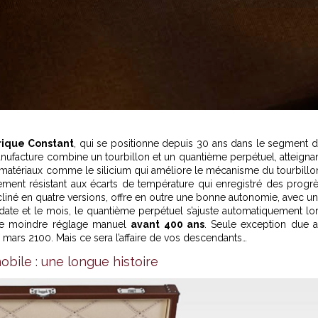
rique Constant
, qui se positionne depuis 30 ans dans le segment 
anufacture combine un tourbillon et un quantième perpétuel, atteigna
e matériaux comme le silicium qui améliore le mécanisme du tourbillo
ement résistant aux écarts de température qui enregistré des progr
iné en quatre versions, offre en outre une bonne autonomie, avec u
la date et le mois, le quantième perpétuel s’ajuste automatiquement lo
r le moindre réglage manuel
avant 400 ans
. Seule exception due 
r mars 2100. Mais ce sera l’affaire de vos descendants…
bile : une longue histoire