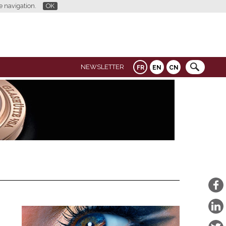
re navigation.
OK
NEWSLETTER
FR
EN
CN