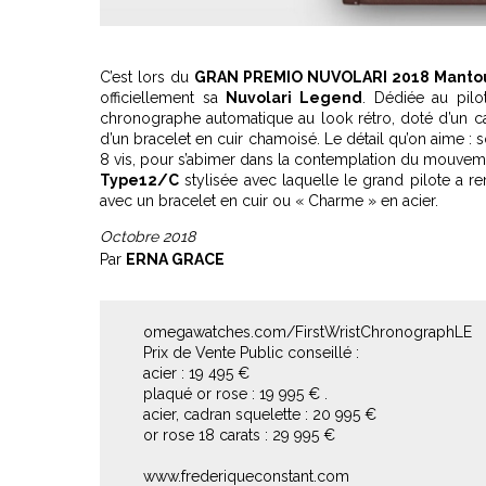
C’est lors du
GRAN PREMIO NUVOLARI 2018 Manto
officiellement sa
Nuvolari Legend
. Dédiée au pil
chronographe automatique au look rétro, doté d’un ca
d’un bracelet en cuir chamoisé. Le détail qu’on aime : 
8 vis, pour s’abimer dans la contemplation du mouvem
Type12/C
stylisée avec laquelle le grand pilote a
avec un bracelet en cuir ou « Charme » en acier.
Octobre 2018
Par
ERNA GRACE
omegawatches.com/FirstWristChronographLE
Prix de Vente Public conseillé :
acier : 19 495 €
plaqué or rose : 19 995 € .
acier, cadran squelette : 20 995 €
or rose 18 carats : 29 995 €
www.frederiqueconstant.com