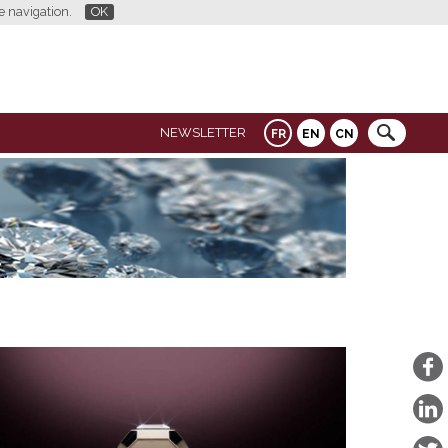
re navigation.
OK
NEWSLETTER
FR
EN
CN