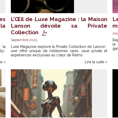
es
L’Œil de Luxe Magazine : la Maison
L
la
Lanson dévoile sa Private
m
Collection
Aoû
Septembre 2025
Rep
le
 la
Luxe Magazine explore la Private Collection de Lanson :
ga
lly-
une offre unique de millésimes rares, cave privée et
expériences exclusives au cœur de Reims.
te »
Lire la suite »