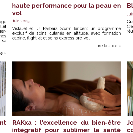
haute performance pour la peau en
B
vol
Jui
Juin 2025
age
Gu
llet
Ch
VistaJet et Dr. Barbara Sturm lancent un programme
er-
réu
exclusif de soins cutanés en altitude, avec formation
ines
cabine, flight kit et soins express pré-vol
s sa
Lire la suite »
te »
nt
RAKxa : l'excellence du bien-être
J
intégratif pour sublimer la santé
c