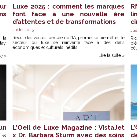
ur
Luxe 2025 : comment les marques
RM
ns
font face à une nouvelle ère
li
d’attentes et de transformations
ci
Juillet 2025
Jui
Recul des ventes, percée de l’IA, promesse bien-être : le
 la
Ric
secteur du luxe se réinvente face à des défis
ay,
pi
économiques et culturels inédits.
cél
Lire la suite »
te »
un
L'Oeil de Luxe Magazine : VistaJet
L
 «
x Dr. Barbara Sturm avec des soins
d