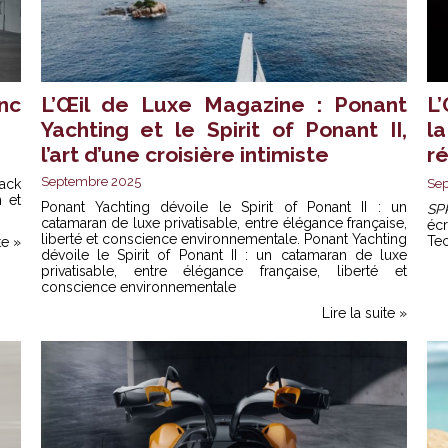
anc
L’Œil de Luxe Magazine : Ponant
L
Yachting et le Spirit of Ponant II,
l
l’art d’une croisière intimiste
r
Septembre 2025
lack
Se
n et
Ponant
Yachting dévoile le Spirit of Ponant II : un
SP
catamaran de luxe privatisable, entre élégance française,
écr
liberté et conscience environnementale. Ponant Yachting
Tec
te »
dévoile le Spirit of Ponant II : un catamaran de luxe
privatisable, entre élégance française, liberté et
conscience environnementale
Lire la suite »