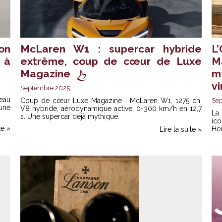
on
McLaren W1 : supercar hybride
L
 à
extrême, coup de cœur de Luxe
M
Magazine
m
v
Septembre 2025
eau
Coup de cœur Luxe Magazine : McLaren W1, 1275 ch,
Se
une
V8 hybride, aérodynamique active, 0-300 km/h en 12,7
La
s. Une supercar déjà mythique.
ic
te »
Her
Lire la suite »