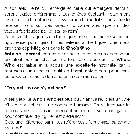
A son avis, l'élite qui émerge et celle qui émergera demain,
seront jugées différemment. Les critères évoluant, notamment
les critères de notoriété. Le système de médiatisation actuelle
repose moins sur des valeurs fondamentales que sur des
valeurs fabriquées par le "star-system".
"A nous d'être vigilants et d'appliquer une discipline de sélection
rigoureuse pour garantir les valeurs authentiques que nous
prônons et privilégions dans le
Who's Who
."
Antoine Hébrard
, compare son action à celle d'un découvreur
de talent ou d'un chasseur de tête. C'est pourquoi, le
Who's
Who
est fiable et a acquis une excellente notoriété car il
représente un excellent outil de travail, notamment pour ceux
qui oeuvrent dans le domaine de la communication.
"On y est... ou on n'y est pas !"
A ses yeux, le
Who's Who
est plus qu'un annuaire, "c'est un livre
d'histoire au pluriel, une comédie humaine. On y découvre le
parcours de ces artisans d'exception, dont la seule obligation,
pour continuer d'y figurer, est d'être actif."
C'est une référence parmi les références : "
On y est... ou on n'y
est pas
!"
Scientifiques, artistes, chefs d'entreprise s, universitaires, sportifs,