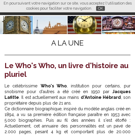
En poursuivant votre navigation sur ce site, vous acceptez l'utilisation des
L M
FR
EN
CN
cookies pour faciliter votre navigation.
OK
A LA UNE
Le Who's Who, un livre d'histoire au
pluriel
Le célèbrissime
Who's Who
, institution pour certains, pur
snobisme pour d'autres a été créé en 1950 par
Jacques
Lafitte
. Il est actuellement aux mains
d'Antoine Hébrard
, son
propriétaire depuis plus de 21 ans.
Ce dictionnaire biographique, inspiré du modèle anglais créé en
1894, a vu sa première édition française paraître en 1953 avec
5.000 biographies. Puis au fil des années il s'est étoffé :
Actuellement, cet annuaire des personnalités est un pavé de
2.000 pages, pesant 4 kg et comportant plus de 20.000