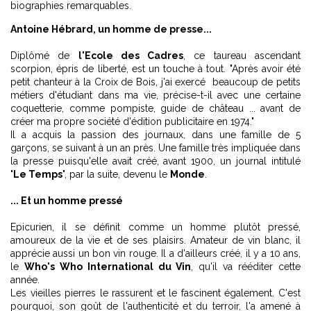
biographies remarquables.
Antoine Hébrard, un homme de presse...
Diplômé de
l'Ecole des Cadres
, ce taureau ascendant
scorpion, épris de liberté, est un touche à tout. "Après avoir été
petit chanteur à la Croix de Bois, j'ai exercé beaucoup de petits
métiers d'étudiant dans ma vie, précise-t-il avec une certaine
coquetterie, comme pompiste, guide de château ... avant de
créer ma propre société d'édition publicitaire en 1974."
Il a acquis la passion des journaux, dans une famille de 5
garçons, se suivant à un an près. Une famille très impliquée dans
la presse puisqu'elle avait créé, avant 1900, un journal intitulé
"
Le Temps
", par la suite, devenu le
Monde
.
... Et un homme pressé
Epicurien, il se définit comme un homme plutôt pressé,
amoureux de la vie et de ses plaisirs. Amateur de vin blanc, il
apprécie aussi un bon vin rouge. Il a d'ailleurs créé, il y a 10 ans,
le
Who's Who International du Vin
, qu'il va rééditer cette
année.
Les vieilles pierres le rassurent et le fascinent également. C'est
pourquoi, son goût de l'authenticité et du terroir, l'a amené à