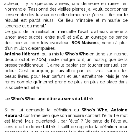
acheter, il y a quelques années, une demeure en ruines, en
Normandie. "Passionné des vieilles pierres j'ai voulu coordonner
l'ensemble des travaux de cette demeure et j'en suis fier car le
résultat est plutôt réussi. Ce lieu m'inspire et m'insuffle de
l'énergie et du moral."
Ce goût de la réalisation manuelle l'avait d'ailleurs amené à
lancer avec succès, entre 1978 et 1982, un ouvrage de bande
dessinée, au nom très évocateur "
SOS Maisons
", vendu à plus
d'un million d'exemplaires.
Antoine Hébrard
, qui a mis le
Who's Who
en ligne sur Internet
depuis octobre 2004, reste, malgré tout, un nostalgique de la
presse traditionnelle : "J'aime le papier, son toucher sensuel, son
odeur. C'est pourquoi, je suis attiré par les livres, surtout les
beaux livres, pour leur parfum et leur esthétisme. Mais je me
rends compte qu'Internet prend de plus en plus de place dans
la société actuelle."
Le Who's Who : une élite au sens du Littré
Si on lui demande la définition du
Who's Who
,
Antoine
Hébrard
confirme bien que son annuaire contient l'élite. Le mot
est lâché. Mais qu'entend-il par "élite" ? "Je parle de l'élite au
sens que lui donne
Littré
. Il suffit de regarder la définition pour