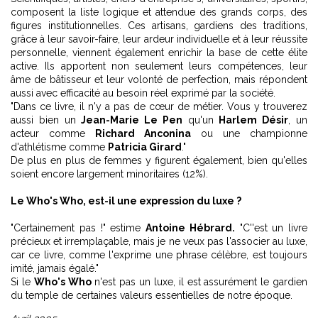
composent la liste logique et attendue des grands corps, des
figures institutionnelles. Ces artisans, gardiens des traditions,
grâce à leur savoir-faire, leur ardeur individuelle et à leur réussite
personnelle, viennent également enrichir la base de cette élite
active. Ils apportent non seulement leurs compétences, leur
âme de bâtisseur et leur volonté de perfection, mais répondent
aussi avec efficacité au besoin réel exprimé par la société.
"Dans ce livre, il n'y a pas de cœur de métier. Vous y trouverez
aussi bien un
Jean-Marie Le Pen
qu'un
Harlem Désir
, un
acteur comme
Richard Anconina
ou une championne
d'athlétisme comme
Patricia Girard
."
De plus en plus de femmes y figurent également, bien qu'elles
soient encore largement minoritaires (12%).
Le Who's Who, est-il une expression du luxe ?
"Certainement pas !" estime
Antoine Hébrard.
"C''est un livre
précieux et irremplaçable, mais je ne veux pas l'associer au luxe,
car ce livre, comme l'exprime une phrase célèbre, est toujours
imité, jamais égalé."
Si le
Who's Who
n'est pas un luxe, il est assurément le gardien
du temple de certaines valeurs essentielles de notre époque.