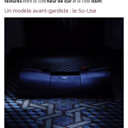
textures
entre le côté
fleur de cuir
et le côté
daim
.
Un modèle avant-gardiste : le So-Use