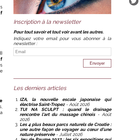
rs
f
Inscription à la newsletter
Pour tout savoir et tout voir avant les autres.
Indiquez votre email pour vous abonner à la
newsletter :
18
lf
es
re
Les derniers articles
IZA, la nouvelle escale japonaise qui
e
électrise Saint-Tropez
- Août 2026
s,
TUI NA SCULPT : quand le drainage
la
rencontre l'art du massage chinois
- Août
2026
Les 4 plus beaux parcs naturels de Croatie :
une autre façon de voyager au cœur d'une
nature préservée
- Juillet 2026
Jeu de Paume 2027 : les six expositions qui