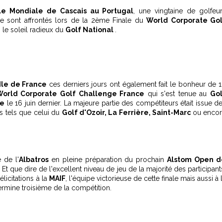
le Mondiale de Cascais au Portugal
, une vingtaine de golfeu
 se sont affrontés lors de la 2ème Finale du
World Corporate Gol
s le soleil radieux du
Golf National
.
Ile de France
ces derniers jours ont également fait le bonheur de 
World Corporate Golf Challenge France
qui s'est tenue au
Go
ge
le 16 juin dernier. La majeure partie des compétiteurs était issue d
 tels que celui du
Golf d'Ozoir, La Ferrière, Saint-Marc
ou enco
 de l'
Albatros
en pleine préparation du prochain
Alstom Open d
. Et que dire de l'excellent niveau de jeu de la majorité des participant
licitations à la
MAIF
, l'équipe victorieuse de cette finale mais aussi à 
ermine troisième de la compétition.