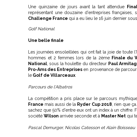
Une quinzaine de jours avant la tant attendue
Fina
représentant une douzaine d'entreprises françaises,
Challenge France
qui a eu lieu le 16 juin dernier sou
Golf National
Une belle finale
Les journées ensoleillées qui ont fait la joie de toute l'
hommes et 2 femmes lors de la 2ème
Finale du 
National
, sous la houlette du directeur
Paul Armita
Pro-Ams des Entreprises
en provenance de parcours
le
Golf de Villarceaux
.
Parcours de l'Albatros
La compétition a pris place sur le parcours mythique
France
mais aussi de la
Ryder Cup 2018
, rien que ça
sachez que 50% d'entre eux ont un index à un chiffre. Fé
société
Wilson
arrivée seconde et à
Master Net
qui t
Pascal Demurger, Nicolas Catesson et Alain Boisseau