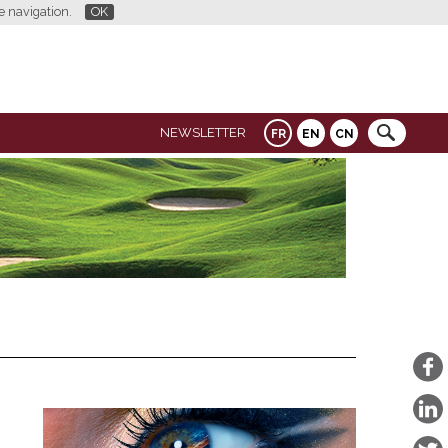
re navigation.
OK
NEWSLETTER
FR
EN
CN