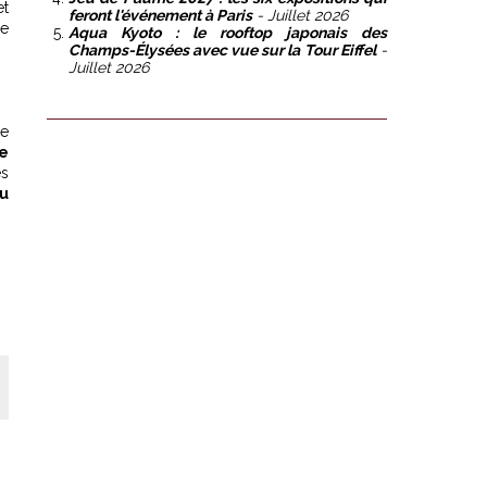
et
feront l'événement à Paris
- Juillet 2026
re
Aqua Kyoto : le rooftop japonais des
Champs-Élysées avec vue sur la Tour Eiffel
-
Juillet 2026
de
re
ès
du