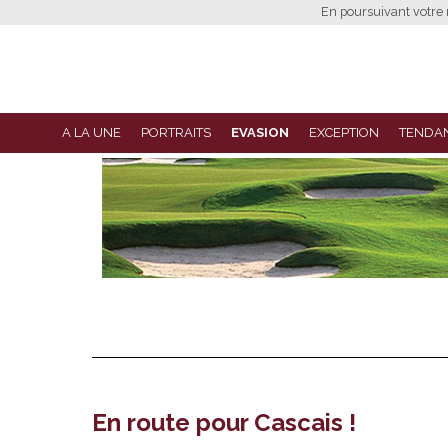
En poursuivant votre n
A LA UNE
PORTRAITS
EVASION
EXCEPTION
TENDA
En route pour Cascais !