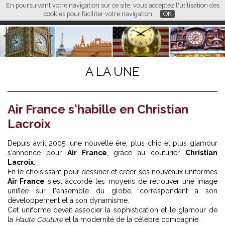
En poursuivant votre navigation sur ce site, vous acceptez l'utilisation des
L M
FR
EN
CN
cookies pour faciliter votre navigation.
OK
A LA UNE
Air France s'habille en Christian
Lacroix
Depuis avril 2005, une nouvelle ère, plus chic et plus glamour
s'annonce pour
Air France
, grâce au couturier
Christian
Lacroix
.
En le choisissant pour dessiner et créer ses nouveaux uniformes
Air France
s'est accordé les moyens de retrouver une image
unifiée sur l'ensemble du globe, correspondant à son
développement et à son dynamisme.
Cet uniforme devait associer la sophistication et le glamour de
la
Haute Couture
et la modernité de la célèbre compagnie.