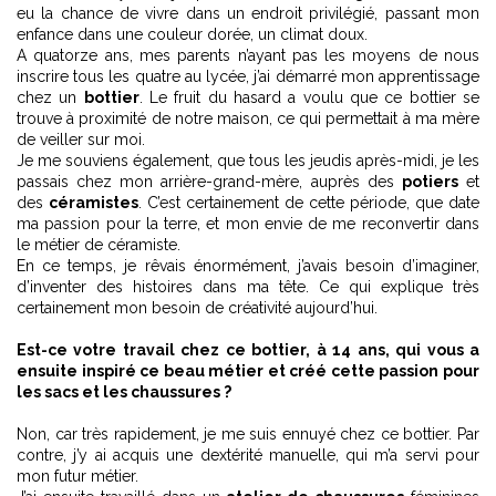
eu la chance de vivre dans un endroit privilégié, passant mon
enfance dans une couleur dorée, un climat doux.
A quatorze ans, mes parents n’ayant pas les moyens de nous
inscrire tous les quatre au lycée, j’ai démarré mon apprentissage
chez un
bottier
. Le fruit du hasard a voulu que ce bottier se
trouve à proximité de notre maison, ce qui permettait à ma mère
de veiller sur moi.
Je me souviens également, que tous les jeudis après-midi, je les
passais chez mon arrière-grand-mère, auprès des
potiers
et
des
céramistes
. C’est certainement de cette période, que date
ma passion pour la terre, et mon envie de me reconvertir dans
le métier de céramiste.
En ce temps, je rêvais énormément, j’avais besoin d’imaginer,
d’inventer des histoires dans ma tête. Ce qui explique très
certainement mon besoin de créativité aujourd’hui.
Est-ce votre travail chez ce bottier, à 14 ans, qui vous a
ensuite inspiré ce beau métier et créé cette passion pour
les sacs et les chaussures ?
Non, car très rapidement, je me suis ennuyé chez ce bottier. Par
contre, j’y ai acquis une dextérité manuelle, qui m’a servi pour
mon futur métier.