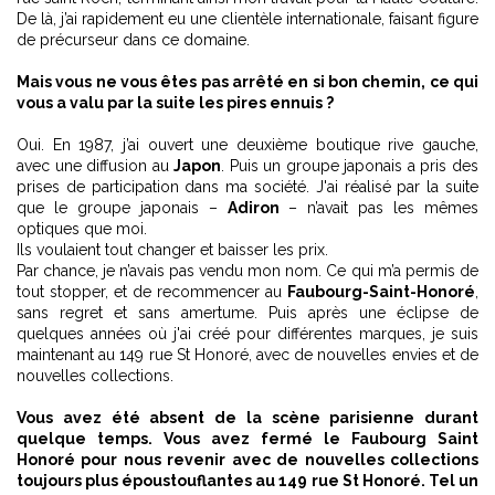
De là, j’ai rapidement eu une clientèle internationale, faisant figure
de précurseur dans ce domaine.
Mais vous ne vous êtes pas arrêté en si bon chemin, ce qui
vous a valu par la suite les pires ennuis ?
Oui. En 1987, j’ai ouvert une deuxième boutique rive gauche,
avec une diffusion au
Japon
. Puis un groupe japonais a pris des
prises de participation dans ma société. J'ai réalisé par la suite
que le groupe japonais –
Adiron
– n’avait pas les mêmes
optiques que moi.
Ils voulaient tout changer et baisser les prix.
Par chance, je n’avais pas vendu mon nom. Ce qui m’a permis de
tout stopper, et de recommencer au
Faubourg-Saint-Honoré
,
sans regret et sans amertume. Puis après une éclipse de
quelques années où j'ai créé pour différentes marques, je suis
maintenant au 149 rue St Honoré, avec de nouvelles envies et de
nouvelles collections.
Vous avez été absent de la scène parisienne durant
quelque temps. Vous avez fermé le Faubourg Saint
Honoré pour nous revenir avec de nouvelles collections
toujours plus époustouflantes au 149 rue St Honoré. Tel un