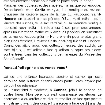
être visuellement parfait pour avoir sa place dans un décor.
Magicien des couleurs et des matières, il a marqué son époque.
De sa lancée chez
Carita
en 1970, à la boutique du rez-de-
chaussée du célèbre salon de la rue du
Faubourg Saint-
Honoré
, en passant par sa période
YSL
- 1976 1983 – où il
lancera des succès, tel le sac cardinal, ou sa première boutique
rue saint roch -1984 - il retournera à ses premières amours,
après un intermède malheureux avec les japonais, en s’installant
au 14 rue du Faubourg-Saint- Honoré, enfin pour le plus grand
plaisir des femmes, il revient s'installer au 149 rue Saint- Honoré.
Connu des aficionados, des collectionneuses, des addicts de
sacs bijoux, il est artiste autant qu'artisan puisque ses pièces
sont entrées dans les collections permanentes du Musée des
Arts décoratifs.
Renaud Pellegrino, d’où venez-vous ?
J’ai eu une enfance heureuse, sereine et calme, qui s’est
déroulée sans histoires et sans envies particulières, n’ayant pas
de point de référence.
Issu d’une famille modeste, à
Cannes
, j’étais le second de
quatre frères. Mon père, qui avait commencé ses études de
pharmacie, a du arrêter d’étudier et travailler en tant que peintre
en bâtiment, ayant déjà quatre fils à élever à l’âge de 24 ans. J’ai