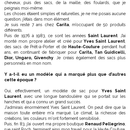
cheveux, puis des sacs, de la maille, des foulards, que je
peignais moi-même.
Les choses étaient simples et naturelles, je ne me posais aucune
question, j’étais dans mon élément.
Je suis resté 7 ans chez
Carita
, m’occupant de 50 produits
différents.
Puis de 1976 à 1983, ce sont les années
Saint Laurent
. J’ai
monté mon propre atelier et créé pour
Yves Saint Laurent
,
des sacs de Prêt-à-Porter et de
Haute-Couture
pendant huit
ans, en continuant de fabriquer pour
Carita, Tan Guidicelli,
Dior, Ungaro, Givenchy
. Je créais également des sacs plus
personnels en mon nom.
Y a-t-il eu un modèle qui a marqué plus que d’autres
cette époque ?
Oui, effectivement, un modèle de sac pour
Yves Saint
Laurent
, avec une longue bandoulière qui se portait sur les
hanches et qui a connu un grand succès.
J'admirais énormément Yves Saint Laurent. On peut dire que la
maison toute entière m'a marqué. Le climat, la richesse des
créations, les couleurs m'ont fortement sensibilisé..
Puis, fin 83, j’ai ouvert ma propre boutique
Renaud Pellegrino
,
rue saint Roch, terminant ainsi mon travail pour la Haute Couture.