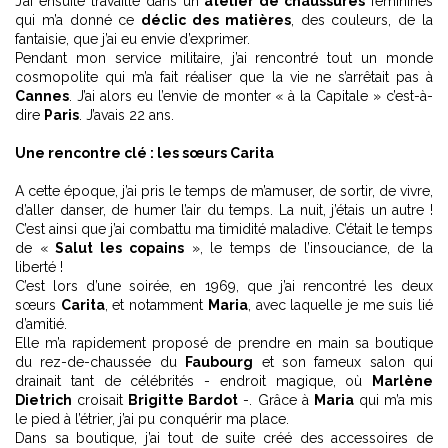
J’ai ensuite travaillé dans un
atelier de chaussures
féminines
qui m’a donné ce
déclic des matières
, des couleurs, de la
fantaisie, que j’ai eu envie d’exprimer.
Pendant mon service militaire, j’ai rencontré tout un monde
cosmopolite qui m’a fait réaliser que la vie ne s’arrêtait pas à
Cannes
. J’ai alors eu l’envie de monter « à la Capitale » c’est-à-
dire
Paris
. J’avais 22 ans.
Une rencontre clé : les sœurs Carita
A cette époque, j’ai pris le temps de m’amuser, de sortir, de vivre,
d’aller danser, de humer l’air du temps. La nuit, j’étais un autre !
C’est ainsi que j’ai combattu ma timidité maladive. C’était le temps
de «
Salut les copains
», le temps de l’insouciance, de la
liberté !
C’est lors d’une soirée, en 1969, que j’ai rencontré les deux
sœurs
Carita
, et notamment
Maria
, avec laquelle je me suis lié
d’amitié.
Elle m’a rapidement proposé de prendre en main sa boutique
du rez-de-chaussée du
Faubourg
et son fameux salon qui
drainait tant de célébrités - endroit magique, où
Marlène
Dietrich
croisait
Brigitte Bardot
-. Grâce à
Maria
qui m’a mis
le pied à l’étrier, j’ai pu conquérir ma place.
Dans sa boutique, j’ai tout de suite créé des accessoires de