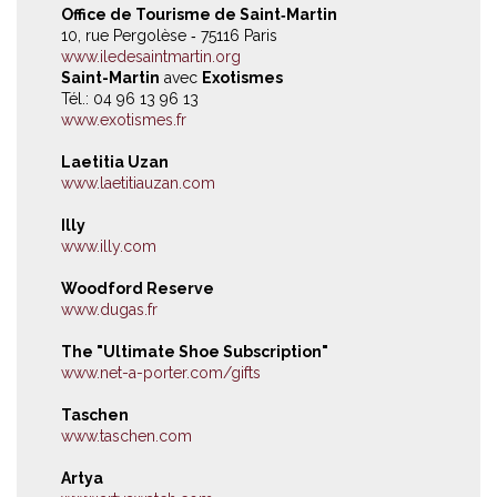
Office de Tourisme de Saint‐Martin
10, rue Pergolèse ‐ 75116 Paris
www.iledesaintmartin.org
Saint-Martin
avec
Exotismes
Tél.: 04 96 13 96 13
www.exotismes.fr
Laetitia Uzan
www.laetitiauzan.com
Illy
www.illy.com
Woodford Reserve
www.dugas.fr
The "Ultimate Shoe Subscription"
www.net-a-porter.com/gifts
Taschen
www.taschen.com
Artya