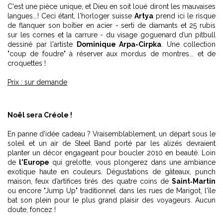
C'est une pièce unique, et Dieu en soit loué diront les mauvaises
langues...! Ceci étant, l'horloger suisse
Artya
prend ici le risque
de flanquer son boîtier en acier - serti de diamants et 25 rubis
sur les cornes et la carrure - du visage goguenard d’un pitbull
dessiné par l'artiste
Dominique Arpa-Cirpka
. Une collection
"coup de foudre" à réserver aux mordus de montres... et de
croquettes !
Prix : sur demande
Noël sera Créole !
En panne d'idée cadeau ? Vraisemblablement, un départ sous le
soleil et un air de Steel Band porté par les alizés devraient
planter un décor engageant pour boucler 2010 en beauté. Loin
de
l'Europe
qui grelotte, vous plongerez dans une ambiance
exotique haute en couleurs. Dégustations de gâteaux, punch
maison, feux d’artifices tirés des quatre coins de
Saint‐Martin
ou encore "Jump Up" traditionnel dans les rues de Marigot, l'île
bat son plein pour le plus grand plaisir des voyageurs. Aucun
doute, foncez !