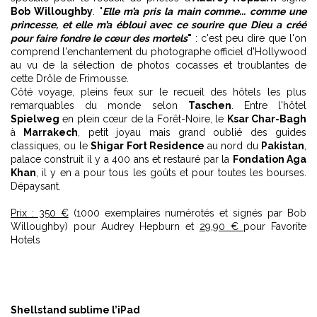
Bob Willoughby
. "
Elle m’a pris la main comme... comme une
princesse, et elle m’a ébloui avec ce sourire que Dieu a créé
pour faire fondre le cœur des mortels
"
: c'est peu dire que l'on
comprend l'enchantement du photographe officiel d'Hollywood
au vu de la sélection de photos cocasses et troublantes de
cette Drôle de Frimousse.
Côté voyage, pleins feux sur le recueil des hôtels les plus
remarquables du monde selon
Taschen
. Entre l'hôtel
Spielweg
en plein cœur de la Forêt-Noire, le
Ksar Char-Bagh
à
Marrakech
, petit joyau mais grand oublié des guides
classiques, ou le
Shigar Fort Residence
au nord du
Pakistan
,
palace construit il y a 400 ans et restauré par la
Fondation Aga
Khan
, il y en a pour tous les goûts et pour toutes les bourses.
Dépaysant.
Prix : 350 €
(1000 exemplaires numérotés et signés par Bob
Willoughby) pour Audrey Hepburn et
29,90 €
pour Favorite
Hotels
Shellstand sublime l’iPad