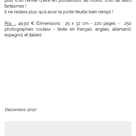
plus d'un l'envie d'être en possession, au moins, d'un de leurs
fantasmes !
Il ne restera plus qu'à avoir le porte-feuille bien rempli !
Prix :
49,90 € (Dimensions : 25 x 32 cm - 220 pages - . 250
photographies couleur - texte en français, anglais, allemand,
espagnol et italien)
Décembre 2010