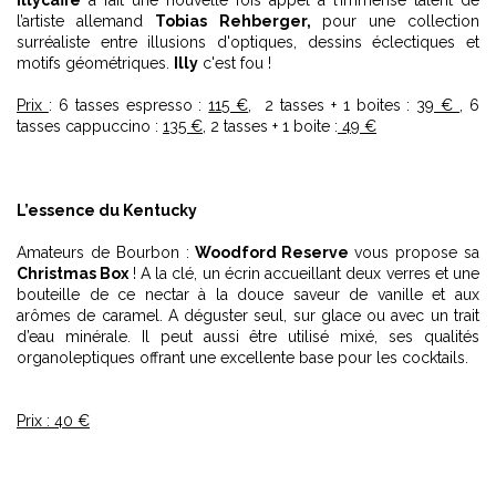
Illycaffè
a fait une nouvelle fois appel à l’immense talent de
l’artiste allemand
Tobias Rehberger,
pour une collection
surréaliste entre illusions d'optiques, dessins éclectiques et
motifs géométriques.
Illy
c'est fou !
Prix
: 6 tasses espresso :
115 €
, 2 tasses + 1 boites :
39 €
, 6
tasses cappuccino :
135 €
, 2 tasses + 1 boite :
49 €
L’essence du Kentucky
Amateurs de Bourbon :
Woodford Reserve
vous propose sa
Christmas Box
! A la clé, un écrin accueillant deux verres et une
bouteille de ce nectar à la douce saveur de vanille et aux
arômes de caramel. A déguster seul, sur glace ou avec un trait
d’eau minérale. Il peut aussi être utilisé mixé, ses qualités
organoleptiques offrant une excellente base pour les cocktails.
Prix : 40 €