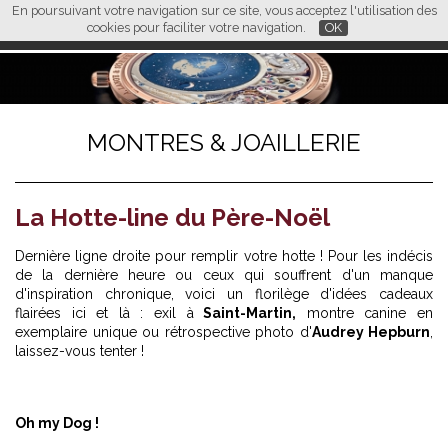
En poursuivant votre navigation sur ce site, vous acceptez l'utilisation des
L M
FR
EN
CN
cookies pour faciliter votre navigation.
OK
MONTRES & JOAILLERIE
La Hotte-line du Père-Noël
Dernière ligne droite pour remplir votre hotte ! Pour les indécis
de la dernière heure ou ceux qui souffrent d'un manque
d'inspiration chronique, voici un florilège d'idées cadeaux
flairées ici et là : exil à
Saint-Martin,
montre canine en
exemplaire unique ou rétrospective photo d'
Audrey Hepburn
,
laissez-vous tenter !
Oh my Dog !