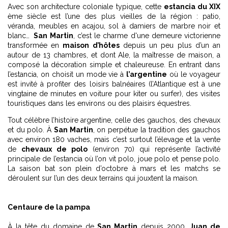
Avec son architecture coloniale typique, cette
estancia du XIX
ème siècle est l’une des plus vieilles de la région : patio,
véranda, meubles en acajou, sol à damiers de marbre noir et
blanc…
San Martin
, c’est le charme d'une demeure victorienne
transformée en
maison d’hôtes
depuis un peu plus d’un an
autour de 13 chambres, et dont Ale, la maîtresse de maison, a
composé la décoration simple et chaleureuse. En entrant dans
l’estancia, on choisit un mode vie à
l’argentine
où le voyageur
est invité à profiter des loisirs balnéaires (l’Atlantique est à une
vingtaine de minutes en voiture pour kiter ou surfer), des visites
touristiques dans les environs ou des plaisirs équestres.
Tout célèbre l’histoire argentine, celle des gauchos, des chevaux
et du polo. À
San Martin
, on perpétue la tradition des gauchos
avec environ 180 vaches, mais c’est surtout l’élevage et la vente
de
chevaux de polo
(environ 70) qui représente l’activité
principale de l’estancia où l’on vit polo, joue polo et pense polo.
La saison bat son plein d’octobre à mars et les matchs se
déroulent sur l’un des deux terrains qui jouxtent la maison.
Centaure de la pampa
À la tête du domaine de
San Martin
depuis 2000,
Juan de