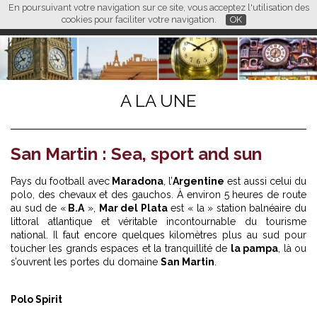
En poursuivant votre navigation sur ce site, vous acceptez l'utilisation des
L M
FR
EN
CN
cookies pour faciliter votre navigation.
OK
A LA UNE
San Martin : Sea, sport and sun
Pays du football avec
Maradona
, l’
Argentine
est aussi celui du
polo, des chevaux et des gauchos. À environ 5 heures de route
au sud de «
B.A
»,
Mar del Plata
est « la » station balnéaire du
littoral atlantique et véritable incontournable du tourisme
national. Il faut encore quelques kilomètres plus au sud pour
toucher les grands espaces et la tranquillité de
la pampa
, là ou
s’ouvrent les portes du domaine
San Martin
.
Polo Spirit