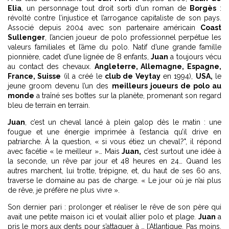
Elia
, un personnage tout droit sorti d’un roman de
Borgès
:
révolté contre l’injustice et l’arrogance capitaliste de son pays.
Associé depuis 2004 avec son partenaire américain
Coast
Sullenger
, l’ancien joueur de polo professionnel perpétue les
valeurs familiales et l’âme du polo. Natif d’une grande famille
pionnière, cadet d’une lignée de 8 enfants,
Juan
a toujours vécu
au contact des chevaux.
Angleterre, Allemagne, Espagne,
France, Suisse
(il a créé le
club de Veytay
en 1994),
USA,
le
jeune groom devenu l’un des
meilleurs joueurs de polo au
monde
a traîné ses bottes sur la planète, promenant son regard
bleu de terrain en terrain.
Juan
, c’est un cheval lancé à plein galop dès le matin : une
fougue et une énergie imprimée à l’estancia qu’il drive en
patriarche. À la question, « si vous étiez un cheval?", il répond
avec facétie « le meilleur »… Mais
Juan,
c’est surtout une idée à
la seconde, un rêve par jour et 48 heures en 24… Quand les
autres marchent, lui trotte, trépigne, et, du haut de ses 60 ans,
traverse le domaine au pas de charge. « Le jour où je n’ai plus
de rêve, je préfère ne plus vivre ».
Son dernier pari : prolonger et réaliser le rêve de son père qui
avait une petite maison ici et voulait allier polo et plage.
Juan
a
pris le mors aux dents pour s’attaquer à … l’Atlantique. Pas moins.