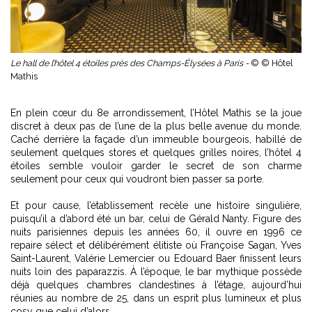
Le hall de l’hôtel 4 étoiles près des Champs-Élysées à Paris -
© © Hôtel
Mathis
En plein cœur du 8e arrondissement, l’Hôtel Mathis se la joue
discret à deux pas de l’une de la plus belle avenue du monde.
Caché derrière la façade d’un immeuble bourgeois, habillé de
seulement quelques stores et quelques grilles noires, l’hôtel 4
étoiles semble vouloir garder le secret de son charme
seulement pour ceux qui voudront bien passer sa porte.
Et pour cause, l’établissement recèle une histoire singulière,
puisqu’il a d’abord été un bar, celui de Gérald Nanty. Figure des
nuits parisiennes depuis les années 60, il ouvre en 1996 ce
repaire sélect et délibérément élitiste où Françoise Sagan, Yves
Saint-Laurent, Valérie Lemercier ou Edouard Baer finissent leurs
nuits loin des paparazzis. À l’époque, le bar mythique possède
déjà quelques chambres clandestines à l’étage, aujourd’hui
réunies au nombre de 25, dans un esprit plus lumineux et plus
cosy que celui d’alors.