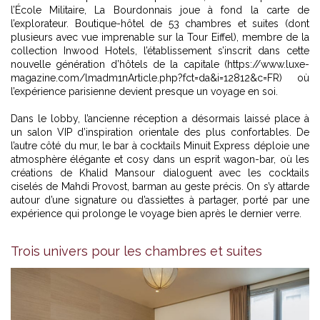
l’École Militaire, La Bourdonnais joue à fond la carte de
l’explorateur. Boutique-hôtel de 53 chambres et suites (dont
plusieurs avec vue imprenable sur la Tour Eiffel), membre de la
collection Inwood Hotels, l’établissement s’inscrit dans cette
nouvelle génération d’hôtels de la capitale (https://www.luxe-
magazine.com/lmadm1nArticle.php?fct=da&i=12812&c=FR) où
l’expérience parisienne devient presque un voyage en soi.
Dans le lobby, l’ancienne réception a désormais laissé place à
un salon VIP d’inspiration orientale des plus confortables. De
l’autre côté du mur, le bar à cocktails Minuit Express déploie une
atmosphère élégante et cosy dans un esprit wagon-bar, où les
créations de Khalid Mansour dialoguent avec les cocktails
ciselés de Mahdi Provost, barman au geste précis. On s’y attarde
autour d’une signature ou d’assiettes à partager, porté par une
expérience qui prolonge le voyage bien après le dernier verre.
Trois univers pour les chambres et suites