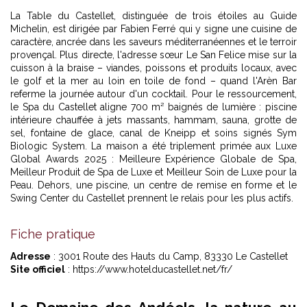
La Table du Castellet, distinguée de trois étoiles au Guide
Michelin, est dirigée par Fabien Ferré qui y signe une cuisine de
caractère, ancrée dans les saveurs méditerranéennes et le terroir
provençal. Plus directe, l'adresse sœur Le San Felice mise sur la
cuisson à la braise – viandes, poissons et produits locaux, avec
le golf et la mer au loin en toile de fond – quand l'Arèn Bar
referme la journée autour d'un cocktail. Pour le ressourcement,
le Spa du Castellet aligne 700 m² baignés de lumière : piscine
intérieure chauffée à jets massants, hammam, sauna, grotte de
sel, fontaine de glace, canal de Kneipp et soins signés Sym
Biologic System. La maison a été triplement primée aux Luxe
Global Awards 2025 : Meilleure Expérience Globale de Spa,
Meilleur Produit de Spa de Luxe et Meilleur Soin de Luxe pour la
Peau. Dehors, une piscine, un centre de remise en forme et le
Swing Center du Castellet prennent le relais pour les plus actifs.
Fiche pratique
Adresse
: 3001 Route des Hauts du Camp, 83330 Le Castellet
Site officiel
: https://www.hotelducastellet.net/fr/