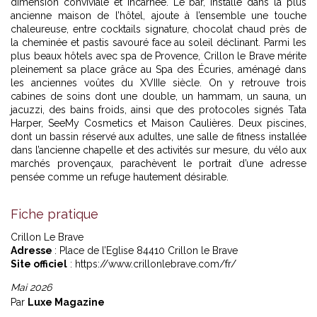
dimension conviviale et incarnée. Le bar, installé dans la plus
ancienne maison de l’hôtel, ajoute à l’ensemble une touche
chaleureuse, entre cocktails signature, chocolat chaud près de
la cheminée et pastis savouré face au soleil déclinant. Parmi les
plus beaux hôtels avec spa de Provence, Crillon le Brave mérite
pleinement sa place grâce au Spa des Écuries, aménagé dans
les anciennes voûtes du XVIIIe siècle. On y retrouve trois
cabines de soins dont une double, un hammam, un sauna, un
jacuzzi, des bains froids, ainsi que des protocoles signés Tata
Harper, SeeMy Cosmetics et Maison Caulières. Deux piscines,
dont un bassin réservé aux adultes, une salle de fitness installée
dans l’ancienne chapelle et des activités sur mesure, du vélo aux
marchés provençaux, parachèvent le portrait d’une adresse
pensée comme un refuge hautement désirable.
Fiche pratique
Crillon Le Brave
Adresse
: Place de l’Eglise 84410 Crillon le Brave
Site officiel
: https://www.crillonlebrave.com/fr/
Mai 2026
Par
Luxe Magazine