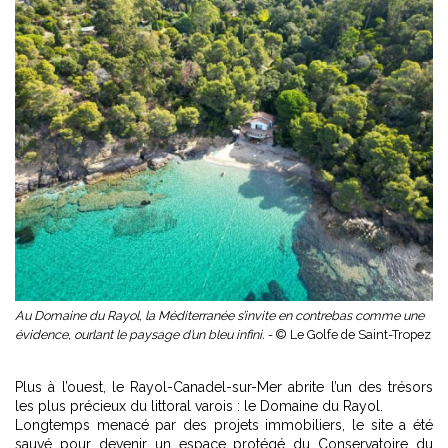
Au Domaine du Rayol, la Méditerranée s’invite en contrebas comme une
évidence, ourlant le paysage d’un bleu infini. -
© Le Golfe de Saint-Tropez
Plus à l’ouest, le Rayol-Canadel-sur-Mer abrite l’un des trésors
les plus précieux du littoral varois : le Domaine du Rayol.
Longtemps menacé par des projets immobiliers, le site a été
sauvé pour devenir un espace protégé du Conservatoire du