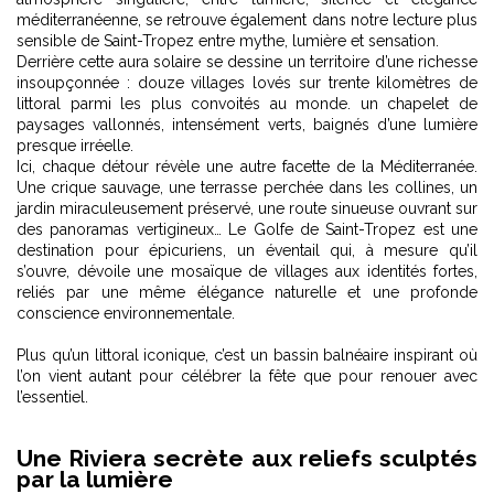
méditerranéenne, se retrouve également dans notre lecture plus
sensible de
Saint-Tropez entre mythe, lumière et sensation
.
Derrière cette aura solaire se dessine un territoire d’une richesse
insoupçonnée : douze villages lovés sur trente kilomètres de
littoral parmi les plus convoités au monde. un chapelet de
paysages vallonnés, intensément verts, baignés d’une lumière
presque irréelle.
Ici, chaque détour révèle une autre facette de la Méditerranée.
Une crique sauvage, une terrasse perchée dans les collines, un
jardin miraculeusement préservé, une route sinueuse ouvrant sur
des panoramas vertigineux… Le Golfe de Saint-Tropez est une
destination pour épicuriens, un éventail qui, à mesure qu’il
s’ouvre, dévoile une mosaïque de villages aux identités fortes,
reliés par une même élégance naturelle et une profonde
conscience environnementale.
Plus qu’un littoral iconique, c’est un bassin balnéaire inspirant où
l’on vient autant pour célébrer la fête que pour renouer avec
l’essentiel.
Une Riviera secrète aux reliefs sculptés
par la lumière