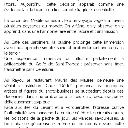
littoral. Aujourd’hui, cette décision apparaît comme une
évidence tant la beauté du lieu semble fragile et essentielle.
Le Jardin des Méditerranées invite à un voyage végétal à travers
plusieurs paysages du monde. On y flâne, on y observe, on y
apprend, dans une harmonie rare entre nature et transmission.
Au Café des Jardiniers, la cuisine prolonge cette immersion
avec une approche simple, saine et profondément ancrée dans
le terroir.
Une expérience immersive qui illustre parfaitement la
philosophie du Golfe de Saint-Tropez : préserver sans figer,
transmettre sans dénaturer.
Au Rayol, le restaurant Maurin des Maures demeure une
véritable institution. Chez “Dédé”, personnalités politiques,
artistes et figures du show-business se succèdent depuis des
décennies dans une ambiance à la fois chic, décontractée et
délicieusement atypique.
Face aux îles du Levant et à Porquerolles, l’adresse cultive
l’authenticité avec panache. La cuisine célèbre les circuits courts,
les poissons de la pêche du jour, les viandes savoureuses, la
bouillabaisse généreuse et même un couscous devenu culte