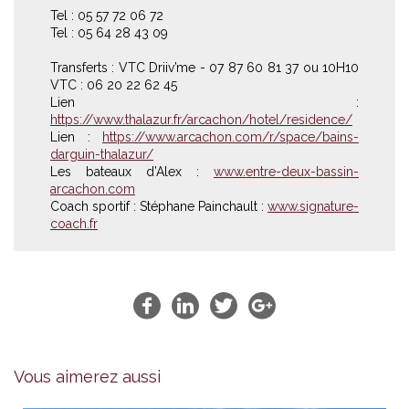
Tel : 05 57 72 06 72
Tel : 05 64 28 43 09
Transferts : VTC Driiv’me - 07 87 60 81 37 ou 10H10
VTC : 06 20 22 62 45
Lien :
https://www.thalazur.fr/arcachon/hotel/residence/
Lien :
https://www.arcachon.com/r/space/bains-
darguin-thalazur/
Les bateaux d’Alex :
www.entre-deux-bassin-
arcachon.com
Coach sportif : Stéphane Painchault :
www.signature-
coach.fr
Vous aimerez aussi