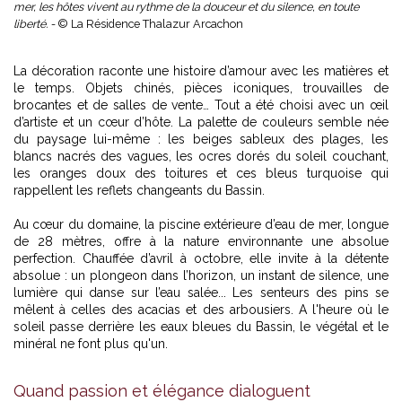
mer, les hôtes vivent au rythme de la douceur et du silence, en toute
liberté. -
© La Résidence Thalazur Arcachon
La décoration raconte une histoire d’amour avec les matières et
le temps. Objets chinés, pièces iconiques, trouvailles de
brocantes et de salles de vente… Tout a été choisi avec un œil
d’artiste et un cœur d’hôte. La palette de couleurs semble née
du paysage lui-même : les beiges sableux des plages, les
blancs nacrés des vagues, les ocres dorés du soleil couchant,
les oranges doux des toitures et ces bleus turquoise qui
rappellent les reflets changeants du Bassin.
Au cœur du domaine, la piscine extérieure d’eau de mer, longue
de 28 mètres, offre à la nature environnante une absolue
perfection. Chauffée d’avril à octobre, elle invite à la détente
absolue : un plongeon dans l’horizon, un instant de silence, une
lumière qui danse sur l’eau salée... Les senteurs des pins se
mêlent à celles des acacias et des arbousiers. A l'heure où le
soleil passe derrière les eaux bleues du Bassin, le végétal et le
minéral ne font plus qu'un.
Quand passion et élégance dialoguent