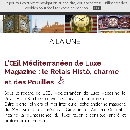
En poursuivant votre navigation sur ce site, vous acceptez l'utilisation des
L M
FR
EN
CN
cookies pour faciliter votre navigation.
OK
A LA UNE
L’Œil Méditerranéen de Luxe
Magazine : le Relais Histò, charme
et des Pouilles
Sous le regard de L’Œil Méditerranéen de Luxe Magazine, l
e
Relais Histò San Pietro
dévoile sa beauté intemporelle.
Entre pierre, oliviers et mer intérieure, cette ancienne masseria
du XIVᵉ siècle restaurée par Giovanni et Adriana Colomba
incarne la quintessence du luxe italien : sensible, ancré et
profondément humain