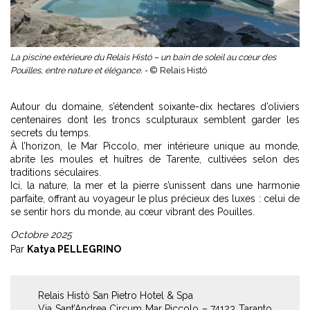
La piscine extérieure du Relais Histó – un bain de soleil au cœur des
Pouilles, entre nature et élégance. -
© Relais Histó
Autour du domaine, s’étendent soixante-dix hectares d’oliviers
centenaires dont les troncs sculpturaux semblent garder les
secrets du temps.
À l’horizon, le Mar Piccolo, mer intérieure unique au monde,
abrite les moules et huîtres de Tarente, cultivées selon des
traditions séculaires.
Ici, la nature, la mer et la pierre s’unissent dans une harmonie
parfaite, offrant au voyageur le plus précieux des luxes : celui de
se sentir hors du monde, au cœur vibrant des Pouilles.
Octobre 2025
Par
Katya PELLEGRINO
Relais Histò San Pietro Hotel & Spa
Via Sant’Andrea Circum Mar Piccolo – 74123 Taranto