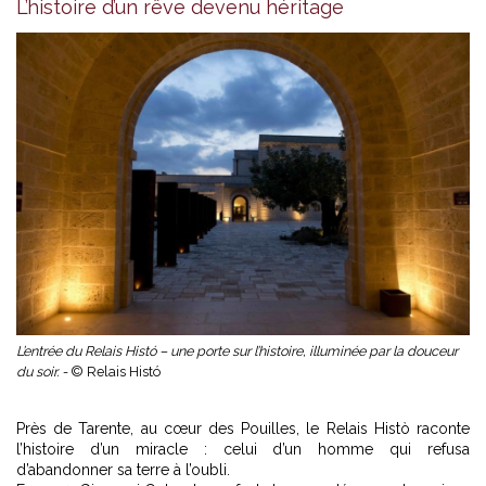
L’histoire d’un rêve devenu héritage
L’entrée du Relais Histó – une porte sur l’histoire, illuminée par la douceur
du soir. -
© Relais Histó
Près de Tarente,
au cœur des Pouilles
, le Relais Histò raconte
l’histoire d’un miracle : celui d’un homme qui refusa
d’abandonner sa terre à l’oubli.