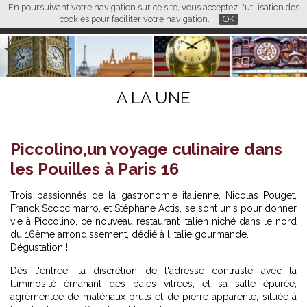
En poursuivant votre navigation sur ce site, vous acceptez l'utilisation des
L M
FR
EN
CN
cookies pour faciliter votre navigation.
OK
A LA UNE
Piccolino,un voyage culinaire dans
les Pouilles à Paris 16
Trois passionnés de la gastronomie italienne, Nicolas Pouget,
Franck Scoccimarro, et Stéphane Actis, se sont unis pour donner
vie à Piccolino, ce nouveau restaurant italien niché dans le nord
du 16ème arrondissement, dédié à l'Italie gourmande.
Dégustation !
Dès l'entrée, la discrétion de l'adresse contraste avec la
luminosité émanant des baies vitrées, et sa salle épurée,
agrémentée de matériaux bruts et de pierre apparente, située à