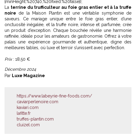
{minHeight:%20740,%20fixed:%20false});
La
terrine du trufficulteur au foie gras entier et à la truffe
noire
de la Maison Plantin est une véritable symphonie de
saveurs. Ce mariage unique entre le foie gras entier, d’une
onctuosité inégalée, et la truffe noire, intense et parfumée, crée
un produit d’exception. Chaque bouchée révèle une harmonie
raffinée, idéale pour les amateurs de gastronomie. Offrez à votre
palais une expérience gourmande et authentique, digne des
meilleures tables, où luxe et terroir s’unissent avec perfection.
Prix
: 18,50 €
Décembre 2024
Par
Luxe Magazine
https://www.labeyrie-fine-foods.com/
caviarperlenoire.com
kaviari.com
lafitte.fr
truffes-plantin.com
cluizel.com