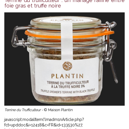
Terrine du trufficulteur : un mariage raffiné entre
foie gras et truffe noire
Terrine du Trufficulteur -
© Maison Plantin
javascript:modalItem('lmadm1nArticle.php?
fct=upddoc&i=12418&c=FR&id=133530%27,