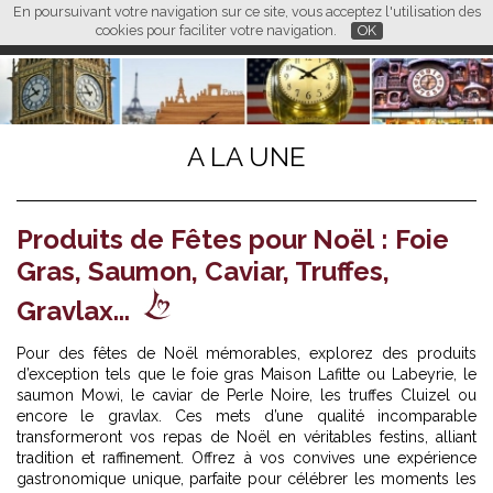
En poursuivant votre navigation sur ce site, vous acceptez l'utilisation des
L M
FR
EN
CN
cookies pour faciliter votre navigation.
OK
A LA UNE
Produits de Fêtes pour Noël : Foie
Gras, Saumon, Caviar, Truffes,
Gravlax...
Pour des
fêtes de Noël
mémorables, explorez des produits
d’exception tels que le foie gras Maison Lafitte ou Labeyrie, le
saumon Mowi, le caviar de Perle Noire, les truffes Cluizel ou
encore le gravlax. Ces mets d’une qualité incomparable
transformeront vos repas de Noël en véritables festins, alliant
tradition et raffinement. Offrez à vos convives une expérience
gastronomique unique, parfaite pour célébrer les moments les