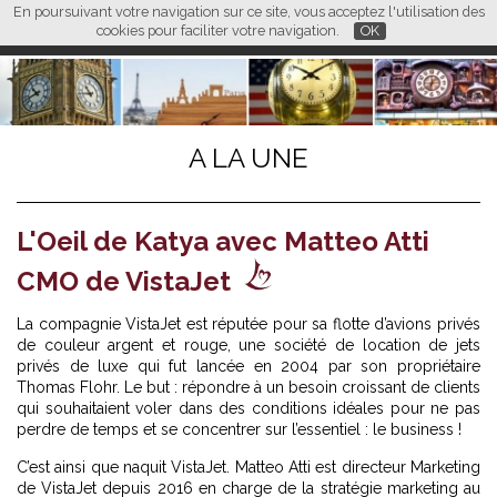
En poursuivant votre navigation sur ce site, vous acceptez l'utilisation des
L M
FR
EN
CN
cookies pour faciliter votre navigation.
OK
A LA UNE
L'Oeil de Katya avec Matteo Atti
CMO de VistaJet
La compagnie VistaJet est réputée pour sa flotte d’avions privés
de couleur argent et rouge, une société de location de jets
privés de luxe qui fut lancée en 2004 par son propriétaire
Thomas Flohr. Le but : répondre à un besoin croissant de clients
qui souhaitaient voler dans des conditions idéales pour ne pas
perdre de temps et se concentrer sur l’essentiel : le business !
C’est ainsi que naquit VistaJet. Matteo Atti est directeur Marketing
de VistaJet depuis 2016 en charge de la stratégie marketing au