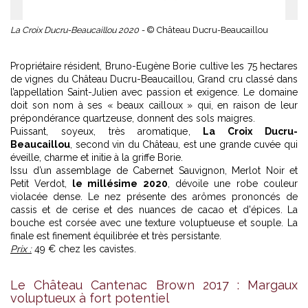
La Croix Ducru-Beaucaillou 2020 -
© Château Ducru-Beaucaillou
Propriétaire résident, Bruno-Eugène Borie cultive les 75 hectares
de vignes du Château Ducru-Beaucaillou, Grand cru classé dans
l’appellation Saint-Julien avec passion et exigence. Le domaine
doit son nom à ses « beaux cailloux » qui, en raison de leur
prépondérance quartzeuse, donnent des sols maigres.
Puissant, soyeux, très aromatique,
La Croix Ducru-
Beaucaillou
, second vin du Château, est une grande cuvée qui
éveille, charme et initie à la griffe Borie.
Issu d’un assemblage de Cabernet Sauvignon, Merlot Noir et
Petit Verdot,
le millésime 2020
, dévoile une robe couleur
violacée dense. Le nez présente des arômes prononcés de
cassis et de cerise et des nuances de cacao et d'épices. La
bouche est corsée avec une texture voluptueuse et souple. La
finale est finement équilibrée et très persistante.
Prix :
49 € chez les cavistes.
Le Château Cantenac Brown 2017 : Margaux
voluptueux à fort potentiel