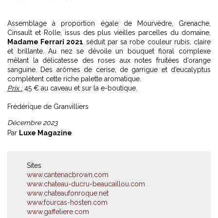
Assemblage à proportion égale de Mourvèdre, Grenache,
Cinsault et Rolle, issus des plus vieilles parcelles du domaine,
Madame Ferrari 2021
séduit par sa robe couleur rubis, claire
et brillante. Au nez se dévoile un bouquet floral complexe
mêlant la délicatesse des roses aux notes fruitées d’orange
sanguine. Des arômes de cerise, de garrigue et d’eucalyptus
complètent cette riche palette aromatique.
Prix :
45 € au caveau et sur la e-boutique.
Frédérique de Granvilliers
Décembre 2023
Par
Luxe Magazine
Sites
www.cantenacbrown.com
www.chateau-ducru-beaucaillou.com
www.chateaufonroque.net
www.fourcas-hosten.com
www.gaffeliere.com