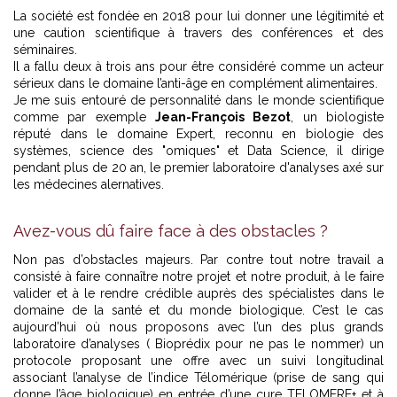
La société est fondée en 2018 pour lui donner une légitimité et
une caution scientifique à travers des conférences et des
séminaires.
Il a fallu deux à trois ans pour être considéré comme un acteur
sérieux dans le domaine l’anti-âge en complément alimentaires.
Je me suis entouré de personnalité dans le monde scientifique
comme par exemple
Jean-François Bezot
, un biologiste
réputé dans le domaine Expert, reconnu en biologie des
systèmes, science des "omiques" et Data Science, il dirige
pendant plus de 20 an, le premier laboratoire d'analyses axé sur
les médecines alernatives.
Avez-vous dû faire face à des obstacles ?
Non pas d’obstacles majeurs. Par contre tout notre travail a
consisté à faire connaître notre projet et notre produit, à le faire
valider et à le rendre crédible auprès des spécialistes dans le
domaine de la santé et du monde biologique. C’est le cas
aujourd’hui où nous proposons avec l’un des plus grands
laboratoire d’analyses ( Bioprédix pour ne pas le nommer) un
protocole proposant une offre avec un suivi longitudinal
associant l’analyse de l’indice Télomérique (prise de sang qui
donne l’âge biologique) en entrée d’une cure TELOMERE+ et à