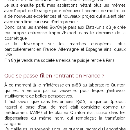
Je suis ensuite parti, mes aspirations n’étant plus les mêmes
avec l’appel de l’étranger pour découvrir l’inconnu, de me frotter
à de nouvelles expériences et nouveaux projets qui allaient bien
avec mon âme curieuse d’entrepreneur.
Donc, dans les années 80/85 je pars aux États-Unis où je crée
ma propre entreprise Import/Export dans le domaine de la
cosmétique.
Je la développe sur les marchés européens, plus
particulièrement en France, Allemagne et Espagne ainsi qu’aux
USA.
Fin 89 je vends ma société américaine puis je rentre à Paris.
Que se passe t’il en rentrant en France ?
À ce moment-là je m’intéresse en 1988 au laboratoire Quinton
qui est à vendre par sa veuve et pour lequel j’entrevois
intuitivement de belles perspectives.
Il faut savoir que dans les années 1900, le quinton (produit
naturel à base d’eau de mer) était considéré comme un
médicament (AMM) et le plasma Quinton était utilisé dans les
dispensaires du même nom, qui remplaçait la transfusion
sanguine.
J’ai d’ailleurs un souvenir singulier quant au rachat du Laboratoire