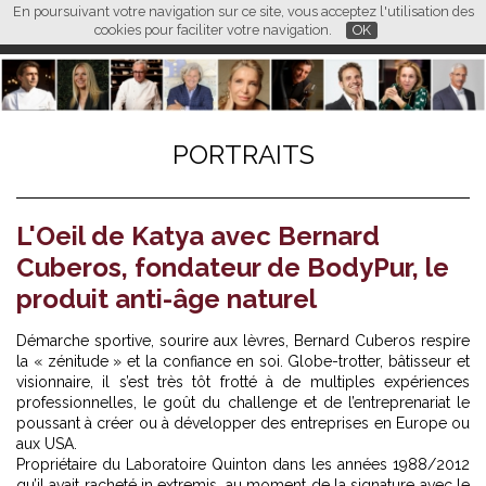
En poursuivant votre navigation sur ce site, vous acceptez l'utilisation des
L M
FR
EN
CN
cookies pour faciliter votre navigation.
OK
PORTRAITS
L'Oeil de Katya avec Bernard
Cuberos, fondateur de BodyPur, le
produit anti-âge naturel
Démarche sportive, sourire aux lèvres, Bernard Cuberos respire
la « zénitude » et la confiance en soi. Globe-trotter, bâtisseur et
visionnaire, il s’est très tôt frotté à de multiples expériences
professionnelles, le goût du challenge et de l’entreprenariat le
poussant à créer ou à développer des entreprises en Europe ou
aux USA.
Propriétaire du Laboratoire Quinton dans les années 1988/2012
qu’il avait racheté in extremis, au moment de la signature avec le