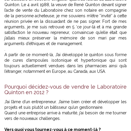
Quinton. Le 4 avril 1988, la veuve de René Quinton devant signer
l’acte de vente du Laboratoire chez son notaire en compagnie
de la personne acheteuse, je me souviens m’être ‘’invité’’ à cette
réunion privée en la dissuadant de ne pas signer. Fort de mes
arguments, je me suis retrouvé en 5 ‘ce jour-là et à ma grande
satisfaction le nouveau repreneur, convaincue qu’elle était que
j’allais mieux préserver la mémoire de son mari par mes
arguments d’éthiques et de management.
.
A partir de ce moment-là, J’ai développé le quinton sous forme
de cures d’ampoules isotonique et hypertonique qui sont
toujours actuellement vendues dans les pharmacies ainsi qu’à
l’étranger, notamment en Europe, au Canada, aux USA.
Pourquoi décidez-vous de vendre le Laboratoire
Quinton en 2012 ?
J’ai l’âme d’un entrepreneur. J’aime bien créer et développer les
projets et suis plutôt un bâtisseur qu’un gestionnaire.
Quand une entreprise arrive à maturité, j’ai besoin de me tourner
vers de nouveaux challenges.
Vers quoi vous tournez-vous à ce moment-là ?