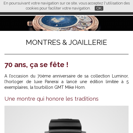
En poursuivant votre navigation sur ce site, vous acceptez l'utilisation des
L M
FR
EN
CN
cookies pour faciliter votre navigation.
OK
MONTRES & JOAILLERIE
70 ans, ça se fête !
A l’occasion du 70ème anniversaire de sa collection Luminor,
l’horloger de luxe Panerai a lancé une édition limitée à 5
exemplaires, la tourbillon GMT Mike Horn.
Une montre qui honore les traditions