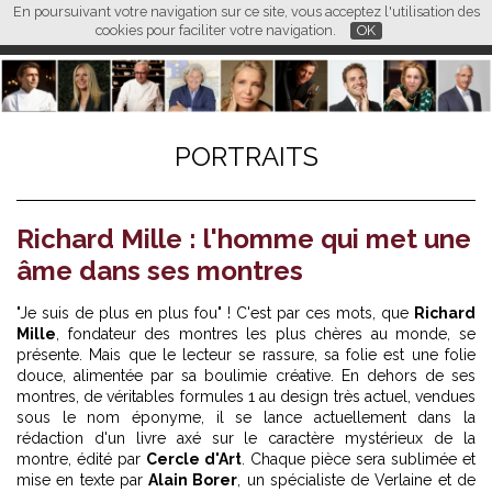
En poursuivant votre navigation sur ce site, vous acceptez l'utilisation des
L M
FR
EN
CN
cookies pour faciliter votre navigation.
OK
PORTRAITS
Richard Mille : l'homme qui met une
âme dans ses montres
"Je suis de plus en plus fou" ! C'est par ces mots, que
Richard
Mille
, fondateur des montres les plus chères au monde, se
présente. Mais que le lecteur se rassure, sa folie est une folie
douce, alimentée par sa boulimie créative. En dehors de ses
montres, de véritables formules 1 au design très actuel, vendues
sous le nom éponyme, il se lance actuellement dans la
rédaction d'un livre axé sur le caractère mystérieux de la
montre, édité par
Cercle d'Art
. Chaque pièce sera sublimée et
mise en texte par
Alain Borer
, un spécialiste de Verlaine et de