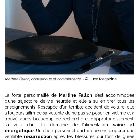
Martine Fallon, convaincue et convaincante. -
© Luxe Magazine
La forte personnalité de
Martine Fallon
s’est accommodée
d’une trajectoire de vie heurtée et elle a su en tirer tous les
enseignements. Rescapée d’un terrible accident de voiture, elle
a toujours affirmée sa volonté de ne pas se poser en victime et a
trouvé, après beaucoup de recherche et d’approfondissement,
sa voie dans le domaine de l’alimentation
saine et
énergétique
. Un choix personnel qui lui a permis d’opérer une
véritable
résurrection
après les blessures qui l’ont défigurée