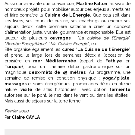
Aussi convaincante que convaincue,
Martine Fallon
fait vivre de
nombreux projets pour mobiliser autour des enjeux alimentaires
et faire connaître la
Cuisine de L’Énergie
. Que cela soit dans
ses livres, ses cours de cuisine, ses coachings ou encore ses
séjours détox, cette pionnière s’attache à créer un concept
d’alimentation juste, vivante, gourmande et responsable. Elle est
l’auteur de plusieurs
ouvrages
: “
La cuisine de l’Energie
”,
“
Bombe Energétique
”, “
Ma Cuisine Energie
”, etc.
Elle organise également les
cures
“
La Cuisine de l’Energie
”
et prend le large lors de semaines détox à l’occasion de
croisière en
mer Méditerranée
(départ de
Fethiye
en
Turquie
), pour un itinéraire détox gastronomique sur un
magnifique
deux-mâts de 45 mètres
. Au programme, une
semaine de remise en condition physique :
yoga/pilate
,
massages
et soins énergétiques, promenades détox en pleine
nature,
visite
de sites historiques… avec option
farniente
autorisée sur le pont, le nez dans le vent ou dans les étoiles !
Mais aussi de séjours sur la terre ferme.
Février 2020
Par
Claire CAYLA