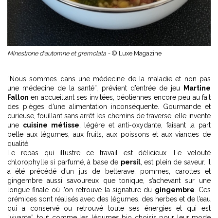
Minestrone d'automne et gremolata -
© Luxe Magazine
“Nous sommes dans une médecine de la maladie et non pas
une médecine de la santé”, prévient d’entrée de jeu
Martine
Fallon
en accueillant ses invitées, béotiennes encore peu au fait
des pièges d’une alimentation inconséquente. Gourmande et
curieuse, fouillant sans arrêt les chemins de traverse, elle invente
une
cuisine métisse
, légère et anti-oxydante, faisant la part
belle aux légumes, aux fruits, aux poissons et aux viandes de
qualité.
Le repas qui illustre ce travail est délicieux. Le velouté
chlorophylle si parfumé, à base de
persil
, est plein de saveur. Il
a été précédé d’un jus de betterave, pommes, carottes et
gingembre aussi savoureux que tonique, s’achevant sur une
longue finale où l’on retrouve la signature du
gingembre
. Ces
prémices sont réalisés avec des légumes, des herbes et de l’eau
qui a conservé ou retrouvé toute ses énergies et qui est
“vivante”, tout comme les légumes bio choisis pour leur mode