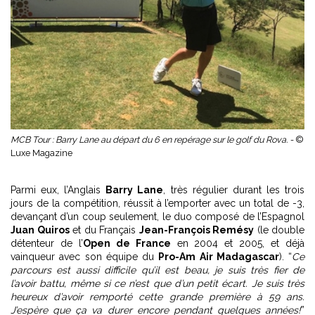
MCB Tour : Barry Lane au départ du 6 en repérage sur le golf du Rova. -
©
Luxe Magazine
Parmi eux, l’Anglais
Barry Lane
, très régulier durant les trois
jours de la compétition, réussit à l’emporter avec un total de -3,
devançant d’un coup seulement, le duo composé de l’Espagnol
Juan Quiros
et du Français
Jean-François Remésy
(le double
détenteur de l’
Open de France
en 2004 et 2005, et déjà
vainqueur avec son équipe du
Pro-Am Air Madagascar
). “
Ce
parcours est aussi difficile qu’il est beau, je suis très fier de
l’avoir battu, même si ce n’est que d’un petit écart. Je suis très
heureux d’avoir remporté cette grande première à 59 ans.
J’espère que ça va durer encore pendant quelques années!
”