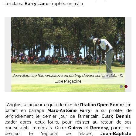
Jean
s’exclama
Barry Lane
, trophée en main.
n-Baptiste Ramarozatovo au putting devant son fan club. -
©
Luxe Magazine
1
2
L’Anglais, vainqueur en juin dernier de l’
Italian Open Senior
(en
battant en barrage
Marc-Antoine Farry
), a su profiter de
l’effondrement le dernier jour de l’américain
Clark Dennis
,
leader après deux tours, pour résister au retour de ses
poursuivants immédiats. Outre
Quiros
et
Remésy
, parmi ces
derniers, le “régional de l’étape”,
Jean-Baptiste