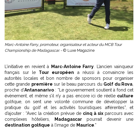
Marc-Antoine Farry, promoteur, organisateur et acteur du MCB Tour
Championship de Madagascar. -
© Luxe Magazine
L’initiative en revient à
Marc-Antoine Farry
. L’ancien vainqueur
français sur le
Tour européen
a réussi à convaincre les
autorités locales et bon nombre de sponsors pour organiser
cette grande
première
sur le beau parcours du
Golf du Rova
,
proche d'
Antananarivo
: “Le gouvernement soutient à fond cet
évènement, et même s’il n’y a pas encore ici de réelle
culture
golfique, on sent une volonté commune de développer la
pratique du golf et les activités touristiques afférentes”, et
d’ajouter : “Avec la création prévue de
cinq à six
parcours avec
complexes hôteliers,
Madagascar
pourrait devenir une
destination golfique
à l’image de
Maurice
.”