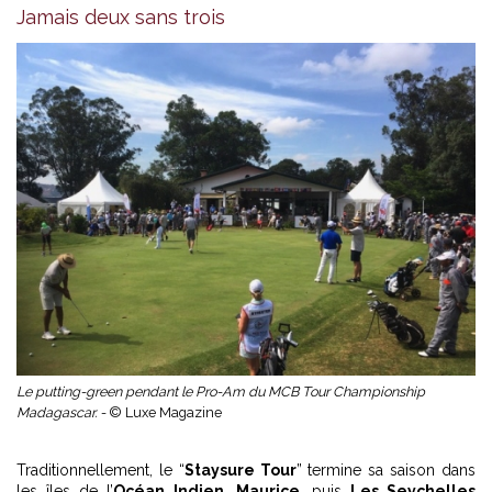
Jamais deux sans trois
Le putting-green pendant le Pro-Am du MCB Tour Championship
Madagascar. -
© Luxe Magazine
Traditionnellement, le “
Staysure Tour
” termine sa saison dans
les îles de l’
Océan Indien
.
Maurice
, puis
Les Seychelles