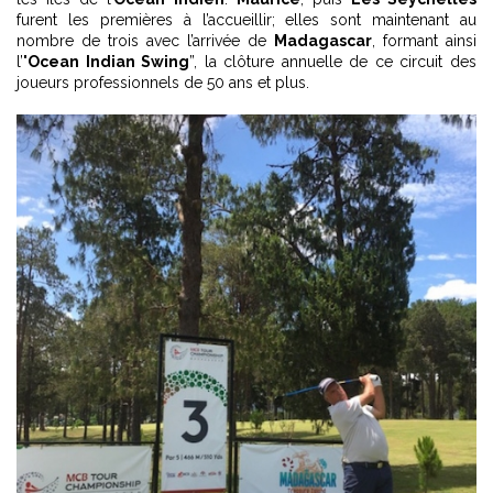
furent les premières à l’accueillir; elles sont maintenant au
nombre de trois avec l’arrivée de
Madagascar
, formant ainsi
l’"
Ocean Indian Swing
”, la clôture annuelle de ce circuit des
joueurs professionnels de 50 ans et plus.