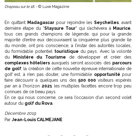
Drapeau sur le 18. -
© Luxe Magazine
En quittant
Madagascar
pour rejoindre les
Seychelles
, avant
dernière étape du “
Staysure Tour
” qui s’achèvera à
Maurice
,
tous ces grands champions de légende, qui pour la grande
majorité d’entre eux découvraient la cinquième plus grande île
du monde, ont pris conscience, à l’instar des autorités locales,
du formidable potentiel
touristique
du pays. Avec la volonté
du
Ministère du Tourisme
de développer et créer des
complexes hôteliers
auxquels seront associés des
parcours
de golf
, la création de cette nouvelle épreuve internationale de
golf est, à n’en pas douter, une formidable
opportunité
pour
faire découvrir à quelques uns des
500 000
visiteurs espérés
par an à l’horizon
2021
les multiples facettes encore trop peu
connues de ce beau pays.
En ce qui nous concerne, ce sera l’occasion d’un second volet
autour du
golf du Rova
.
Décembre 2019
Par
Jean-Louis CALMEJANE