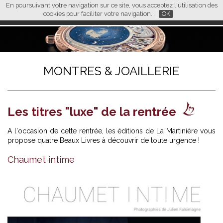
En poursuivant votre navigation sur ce site, vous acceptez l'utilisation des
L M
FR
EN
CN
cookies pour faciliter votre navigation.
OK
MONTRES & JOAILLERIE
Les titres "luxe" de la rentrée
A l'occasion de cette rentrée, les éditions de La Martinière vous
propose quatre Beaux Livres à découvrir de toute urgence !
Chaumet intime