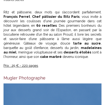
Ritz et pâtisserie, deux mots qui s’accordent parfaitement.
François Perret
,
Chef pâtissier du Ritz Paris
, vous invite à
découvrir les coulisses d'une journée gourmande dans cet
hôtel légendaire, en
60 recettes
. Des premiers bonheurs du
jour aux desserts grand soir de l’Espadon, en passant par la
biscuiterie retrouvée d’un thé au salon Proust, il livre les secrets
et savoir-faire d’une pâtisserie à l’âme aussi légère que
généreuse. Gâteaux de voyage, douce
tarte au sucre
,
barquette au goût d’enfance, desserts du jardin,
madeleines
au miel
, meringue voluptueuse et ses
desserts étoilés
sont à
l'honneur, ainsi que son
cake marbré
devenu iconique.
Prix : 29 € - 220 pages
Mugler Photographe