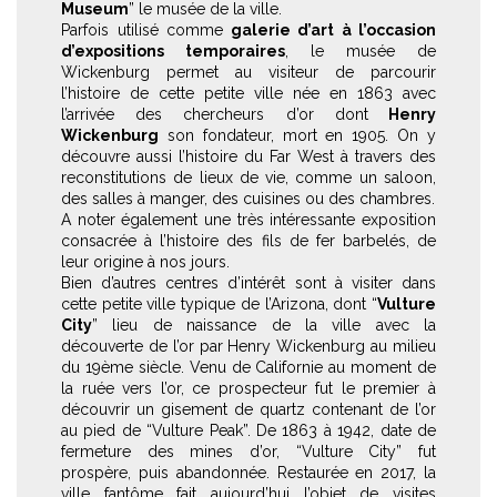
Museum
” le musée de la ville.
Parfois utilisé comme
galerie d’art à l’occasion
d’expositions temporaires
, le musée de
Wickenburg permet au visiteur de parcourir
l’histoire de cette petite ville née en 1863 avec
l’arrivée des chercheurs d’or dont
Henry
Wickenburg
son fondateur, mort en 1905. On y
découvre aussi l’histoire du Far West à travers des
reconstitutions de lieux de vie, comme un saloon,
des salles à manger, des cuisines ou des chambres.
A noter également une très intéressante exposition
consacrée à l’histoire des fils de fer barbelés, de
leur origine à nos jours.
Bien d’autres centres d’intérêt sont à visiter dans
cette petite ville typique de l’Arizona, dont “
Vulture
City
” lieu de naissance de la ville avec la
découverte de l’or par Henry Wickenburg au milieu
du 19ème siècle. Venu de Californie au moment de
la ruée vers l’or, ce prospecteur fut le premier à
découvrir un gisement de quartz contenant de l’or
au pied de “Vulture Peak”. De 1863 à 1942, date de
fermeture des mines d’or, “Vulture City” fut
prospère, puis abandonnée. Restaurée en 2017, la
ville fantôme fait aujourd’hui l’objet de visites