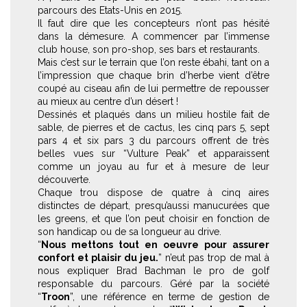
parcours des Etats-Unis en 2015.
Il faut dire que les concepteurs n’ont pas hésité
dans la démesure. A commencer par l’immense
club house, son pro-shop, ses bars et restaurants.
Mais c’est sur le terrain que l’on reste ébahi, tant on a
l’impression que chaque brin d’herbe vient d’être
coupé au ciseau afin de lui permettre de repousser
au mieux au centre d’un désert !
Dessinés et plaqués dans un milieu hostile fait de
sable, de pierres et de cactus, les cinq pars 5, sept
pars 4 et six pars 3 du parcours offrent de très
belles vues sur “Vulture Peak” et apparaissent
comme un joyau au fur et à mesure de leur
découverte.
Chaque trou dispose de quatre à cinq aires
distinctes de départ, presqu’aussi manucurées que
les greens, et que l’on peut choisir en fonction de
son handicap ou de sa longueur au drive.
“
Nous mettons tout en oeuvre pour assurer
confort et plaisir du jeu.
” n’eut pas trop de mal à
nous expliquer Brad Bachman le pro de golf
responsable du parcours. Géré par la société
“
Troon
”, une référence en terme de gestion de