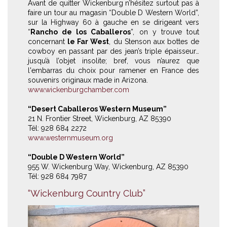
Avant de quitter Wickenburg n’hésitez surtout pas à
faire un tour au magasin “Double D Western World”,
sur la Highway 60 à gauche en se dirigeant vers
“
Rancho de los Caballeros
”, on y trouve tout
concernant
le Far West
, du Stenson aux bottes de
cowboy en passant par des jean’s triple épaisseur…
jusqu’à l’objet insolite; bref, vous n’aurez que
l'embarras du choix pour ramener en France des
souvenirs originaux made in Arizona.
www.wickenburgchamber.com
“Desert Caballeros Western Museum”
21 N. Frontier Street, Wickenburg, AZ 85390
Tél: 928 684 2272
www.westernmuseum.org
“Double D Western World”
955 W. Wickenburg Way, Wickenburg, AZ 85390
Tél: 928 684 7987
“Wickenburg Country Club”