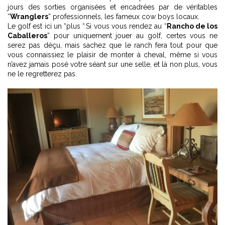
jours des sorties organisées et encadrées par de véritables
“
Wranglers
” professionnels, les fameux cow boys locaux.
Le golf est ici un “plus “.Si vous vous rendez au “
Rancho de los
Caballeros
” pour uniquement jouer au golf, certes vous ne
serez pas déçu, mais sachez que le ranch fera tout pour que
vous connaissiez le plaisir de monter à cheval, même si vous
n’avez jamais posé votre séant sur une selle, et là non plus, vous
ne le regretterez pas.