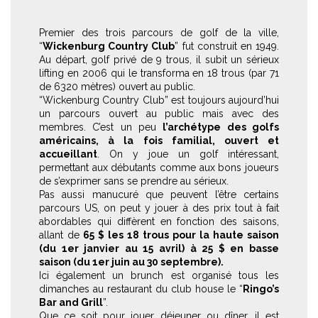
Premier des trois parcours de golf de la ville,
“
Wickenburg Country Club
” fut construit en 1949.
Au départ, golf privé de 9 trous, il subit un sérieux
lifting en 2006 qui le transforma en 18 trous (par 71
de 6320 mètres) ouvert au public.
“Wickenburg Country Club” est toujours aujourd’hui
un parcours ouvert au public mais avec des
membres. C’est un peu
l’archétype des golfs
américains, à la fois familial, ouvert et
accueillant
. On y joue un golf intéressant,
permettant aux débutants comme aux bons joueurs
de s’exprimer sans se prendre au sérieux.
Pas aussi manucuré que peuvent l’être certains
parcours US, on peut y jouer à des prix tout à fait
abordables qui diffèrent en fonction des saisons,
allant de
65 $ les 18 trous pour la haute saison
(du 1er janvier au 15 avril) à 25 $ en basse
saison (du 1er juin au 30 septembre).
Ici également un brunch est organisé tous les
dimanches au restaurant du club house le “
Ringo’s
Bar and Grill
”.
Que ce soit pour jouer, déjeuner ou dîner, il est