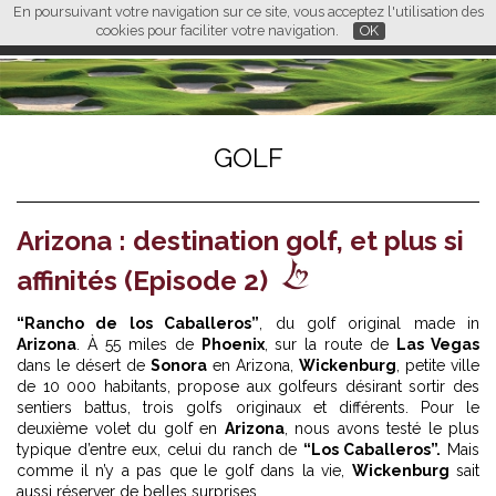
En poursuivant votre navigation sur ce site, vous acceptez l'utilisation des
L M
FR
EN
CN
cookies pour faciliter votre navigation.
OK
GOLF
Arizona : destination golf, et plus si
affinités (Episode 2)
“Rancho de los Caballeros”
, du golf original made in
Arizona
. À 55 miles de
Phoenix
, sur la route de
Las Vegas
dans le désert de
Sonora
en Arizona,
Wickenburg
, petite ville
de 10 000 habitants, propose aux golfeurs désirant sortir des
sentiers battus, trois golfs originaux et différents. Pour le
deuxième volet du golf en
Arizona
, nous avons testé le plus
typique d’entre eux, celui du ranch de
“Los Caballeros”.
Mais
comme il n’y a pas que le golf dans la vie,
Wickenburg
sait
aussi réserver de belles surprises...