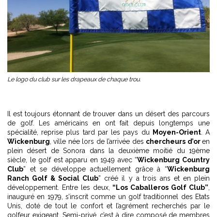
Le logo du club sur les drapeaux de chaque trou.
Il est toujours étonnant de trouver dans un désert des parcours
de golf. Les américains en ont fait depuis longtemps une
spécialité, reprise plus tard par les pays du
Moyen-Orient
. A
Wickenburg
, ville née lors de l’arrivée des
chercheurs d’or
en
plein désert de Sonora dans la deuxième moitié du 19ème
siècle, le golf est apparu en 1949 avec “
Wickenburg Country
Club
” et se développe actuellement grâce à “
Wickenburg
Ranch Golf & Social Club
” créé il y a trois ans et en plein
développement. Entre les deux,
“Los Caballeros Golf Club”
,
inauguré en 1979, s’inscrit comme un golf traditionnel des Etats
Unis, doté de tout le confort et l’agrément recherchés par le
golfeur exigeant. Semi-privé, c’est à dire composé de membres