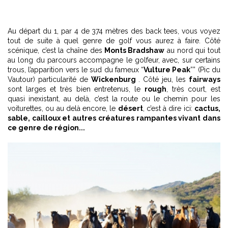
Au départ du 1, par 4 de 374 mètres des back tees, vous voyez
tout de suite à quel genre de golf vous aurez à faire. Côté
scénique, c’est la chaîne des
Monts Bradshaw
au nord qui tout
au long du parcours accompagne le golfeur, avec, sur certains
trous, l’apparition vers le sud du fameux “
Vulture Peak
”” (Pic du
Vautour) particularité de
Wickenburg
. Côté jeu, les
fairways
sont larges et très bien entretenus, le
rough
, très court, est
quasi inexistant, au delà, c’est la route ou le chemin pour les
voiturettes, ou au delà encore, le
désert
, c’est à dire ici:
cactus,
sable, cailloux et autres créatures rampantes vivant dans
ce genre de région...