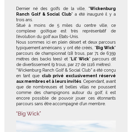
Dernier né des golfs de la ville, “
Wickenburg
Ranch Golf & Social Club
” a été inauguré il y a
trois ans.
Situé à moins de 5 miles du centre ville, ce
complexe golfique est très représentatif de
l’évolution du golf aux Etats-Unis.
Nous sommes ici en plein désert et deux parcours
typiquement américains y ont été créés, “
Big Wick
”
parcours de championnat (18 trous, par 71 de 6359
mètres des backs tees) et “
Lil’ Wick
” parcours dit
de divertissement (9 trous, par 27 de 1116 mètres).
“Wickenburg Ranch Golf & Social Club” a été conçu
en tant que
club privé exclusivement réservé
aux membres et à leurs invités
. Cependant, avant
que de nombreuses et belles villas ne poussent
comme des champignons autour du golf, il est
encore possible de pouvoir jouer ces étonnants
parcours sans être accompagné d’un membre.
“Big Wick”