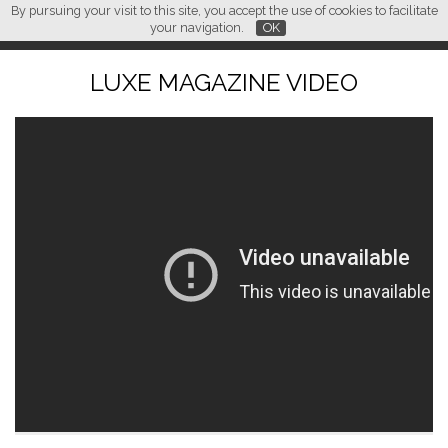
By pursuing your visit to this site, you accept the use of cookies to facilitate
L M
FR
EN
CN
your navigation.
OK
LUXE MAGAZINE VIDEO