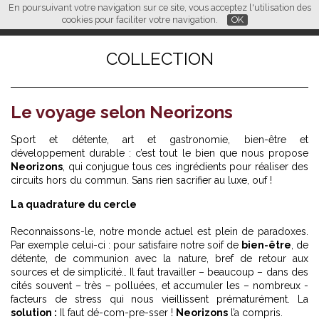
En poursuivant votre navigation sur ce site, vous acceptez l'utilisation des
L M
FR
EN
CN
cookies pour faciliter votre navigation.
OK
COLLECTION
Le voyage selon Neorizons
Sport et détente, art et gastronomie, bien-être et
développement durable : c’est tout le bien que nous propose
Neorizons
, qui conjugue tous ces ingrédients pour réaliser des
circuits hors du commun. Sans rien sacrifier au luxe, ouf !
La quadrature du cercle
Reconnaissons-le, notre monde actuel est plein de paradoxes.
Par exemple celui-ci : pour satisfaire notre soif de
bien-être
, de
détente, de communion avec la nature, bref de retour aux
sources et de simplicité… Il faut travailler – beaucoup – dans des
cités souvent – très – polluées, et accumuler les – nombreux -
facteurs de stress qui nous vieillissent prématurément. La
solution :
Il faut dé-com-pre-sser !
Neorizons
l’a compris.