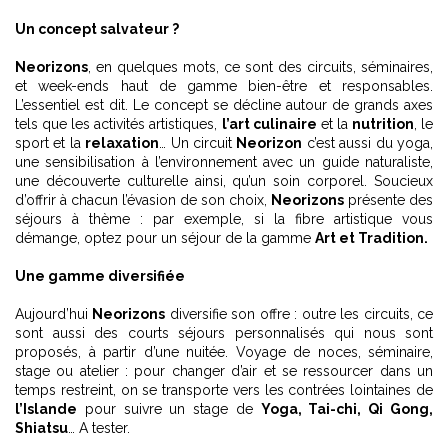
Un concept salvateur ?
Neorizons
, en quelques mots, ce sont des circuits, séminaires,
et week-ends haut de gamme bien-être et responsables.
L’essentiel est dit. Le concept se décline autour de grands axes
tels que les activités artistiques,
l’art culinaire
et la
nutrition
, le
sport et la
relaxation
… Un circuit
Neorizon
c’est aussi du yoga,
une sensibilisation à l’environnement avec un guide naturaliste,
une découverte culturelle ainsi, qu’un soin corporel. Soucieux
d’offrir à chacun l’évasion de son choix,
Neorizons
présente des
séjours à thème : par exemple, si la fibre artistique vous
démange, optez pour un séjour de la gamme
Art et Tradition.
Une gamme diversifiée
Aujourd’hui
Neorizons
diversifie son offre : outre les circuits, ce
sont aussi des courts séjours personnalisés qui nous sont
proposés, à partir d’une nuitée. Voyage de noces, séminaire,
stage ou atelier : pour changer d’air et se ressourcer dans un
temps restreint, on se transporte vers les contrées lointaines de
l’Islande
pour suivre un stage de
Yoga, Tai-chi, Qi Gong,
Shiatsu
… A tester.